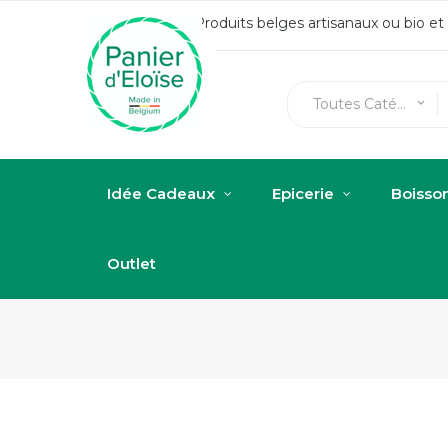
Produits belges artisanaux ou bio e
Toutes Catégories
keyboard_arrow_down
Idée Cadeaux
Epicerie
Boisso
Outlet