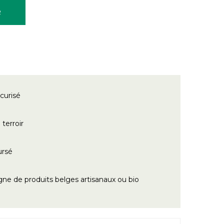
R
curisé
terroir
ursé
gne de produits belges artisanaux ou bio