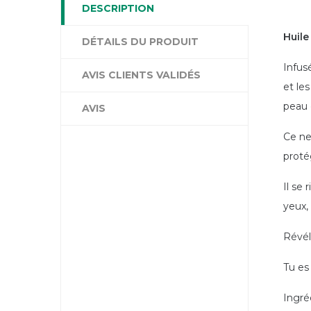
DESCRIPTION
Huile
DÉTAILS DU PRODUIT
Infus
AVIS CLIENTS VALIDÉS
et les
peau 
AVIS
Ce ne
proté
Il se
yeux,
Révél
Tu es
Ingré