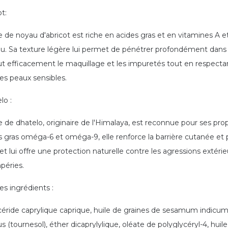
t:
le de noyau d'abricot est riche en acides gras et en vitamines A e
au. Sa texture légère lui permet de pénétrer profondément dans le
ut efficacement le maquillage et les impuretés tout en respectant
les peaux sensibles.
lo :
le de dhatelo, originaire de l'Himalaya, est reconnue pour ses prop
s gras oméga-6 et oméga-9, elle renforce la barrière cutanée et 
t lui offre une protection naturelle contre les agressions extérieu
péries.
es ingrédients :
ycéride caprylique caprique, huile de graines de sesamum indicum 
 (tournesol), éther dicaprylylique, oléate de polyglycéryl-4, huile 