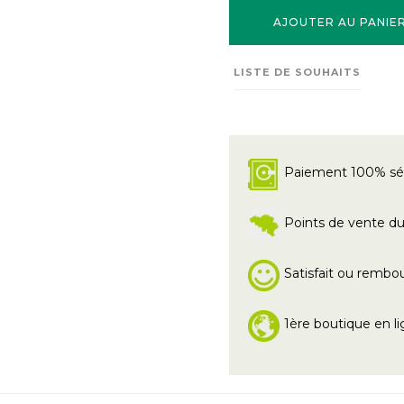
AJOUTER AU PANIE
LISTE DE SOUHAITS
Paiement 100% sé
Points de vente du 
Satisfait ou rembo
1ère boutique en li