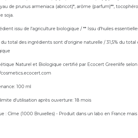
au de prunus armeniaca (abricot)*, arôme (parfum)**, tocophérol, cit
e soja.
édient issu de l'agriculture biologique / ** Issu d'huiles essentielle
du total des ingrédients sont d'origine naturelle / 31,5% du total 
gique
tique Naturel et Biologique certifié par Ecocert Greenlife selon 
//cosmetics.ecocert.com
nance: 100 ml
limite d'utilisation après ouverture: 18 mois
e : Cîme (1000 Bruxelles) - Produit dans un labo en France mais 