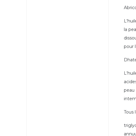
Abrico
L'hui
la pe
disso
pour 
Dhate
L'hui
acide
peau e
intem
Tous l
trigl
annuus