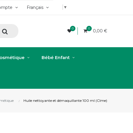
▼
ompte
Français
0
0
0,00 €
osmétique
Bébé Enfant
métique
Huile nettoyante et démaquillante 100 ml (Cîme)