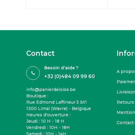
Contact
Info
Besoin d'aide ?
A propo
+32 (0)484 09 99 60
Paiemen
info@panierdeloise.be
Livraison
Boutique :
Rue Edmond Laffineur 5 bt1
Retours
1300 Limal (Wavre) - Belgique
Mention
Heures d'ouverture :
Jeudi : 10 H - 18 H
Contact
Vendredi : 10H - 18H
Samedi : 10H - 14H