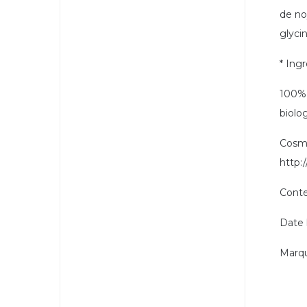
de noy
glycin
* Ingr
100% 
biolo
Cosmé
http:
Conte
Date 
Marqu