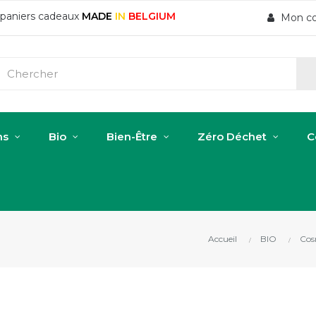
t paniers cadeaux
MADE
IN
BELGIUM
Mon c
ns
Bio
Bien-Être
Zéro Déchet
C
Accueil
BIO
Cos