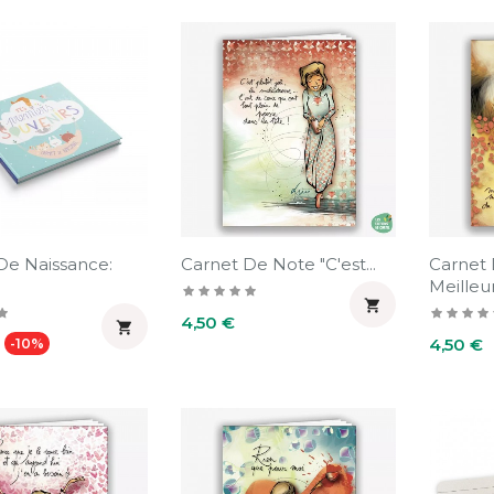
De Naissance:
Carnet De Note "C'est...
Carnet 
Meilleur.

Prix
4,50 €

Prix
Prix
4,50 €
-10%