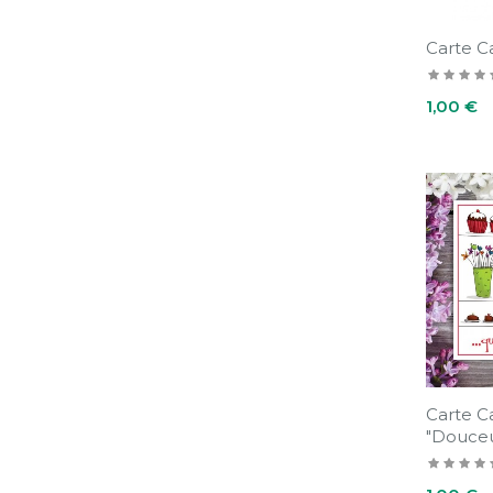
Carte C
Prix
1,00 €
Carte 
"Douceur
Prix