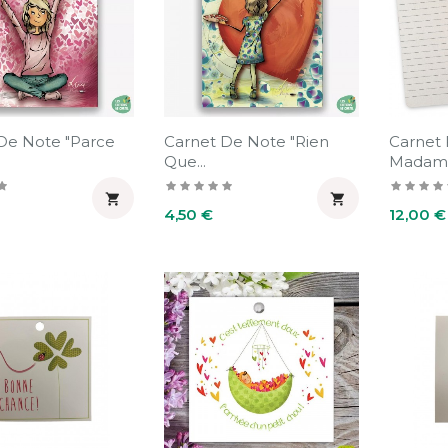
De Note "parce
Carnet De Note "Rien
Carnet 
Que...
Madame


Prix
Prix
4,50 €
12,00 €