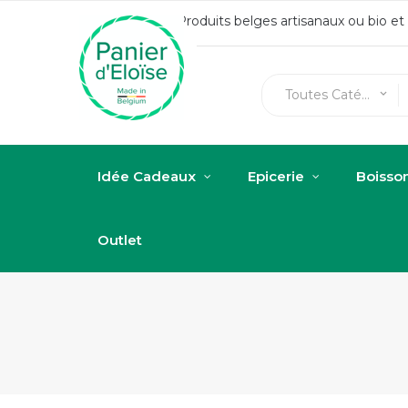
Produits belges artisanaux ou bio e
Toutes Catégories
keyboard_arrow_down
Idée Cadeaux
Epicerie
Boisso
Outlet