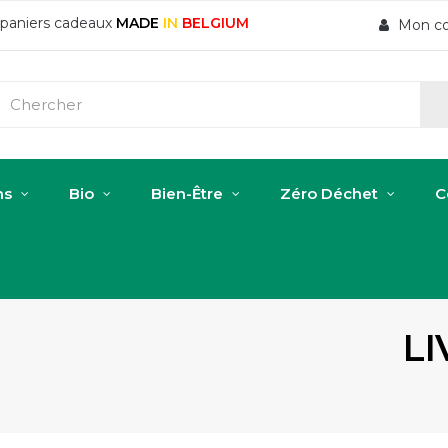
t paniers cadeaux
MADE
IN
BELGIUM
Mon c
ns
Bio
Bien-Être
Zéro Déchet
C
LI