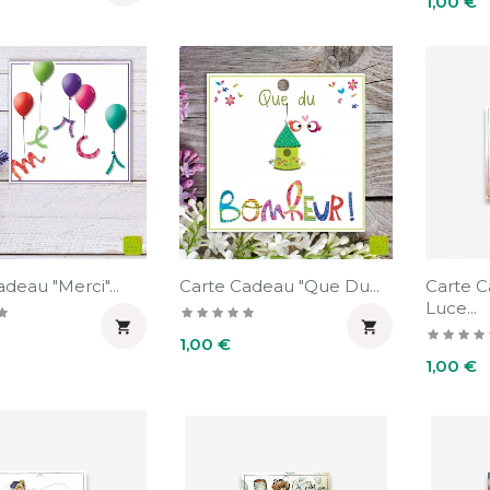
1,00 €
deau "Merci"...
Carte Cadeau "Que Du...
Carte 
Luce...


Prix
1,00 €
Prix
1,00 €