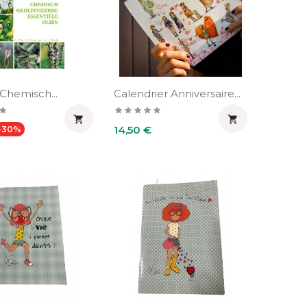
Chemisch...
Calendrier Anniversaire...


Prix
Prix
14,50 €
-30%