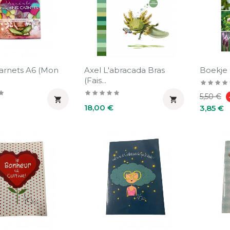
Carnets A6 (Mon
Axel L'abracada Bras
Boekje 
(Fais...
Prix
5,50 €


Prix
habituel
18,00 €
3,85 €