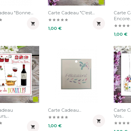
adeau "Bonne...
Carte Cadeau "C'est...
Carte C
Encore..


Prix
1,00 €
Prix
1,00 €
Cadeau
Carte Cadeau...
Carte C
s,...
Vos...

Prix
1,00 €

Prix