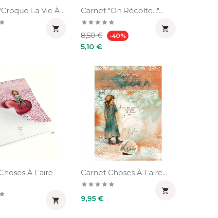
Carnet "Croque La Vie À...
Carnet "On Récolte..."...


Prix
Prix
8,50 €
-40%
habituel
5,10 €
Choses À Faire
Carnet Choses À Faire...

Prix
9,95 €
