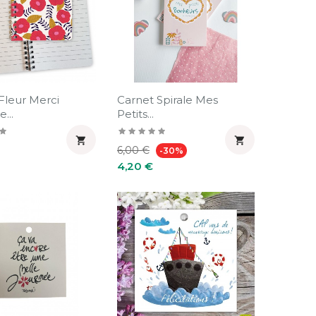
Fleur Merci
Carnet Spirale Mes
...
Petits...


Prix
Prix
6,00 €
-30%
habituel
4,20 €