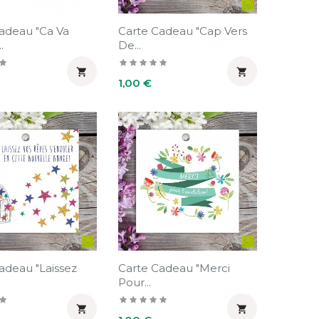
adeau "Ca Va
Carte Cadeau "Cap Vers
.
De...


Prix
1,00 €
adeau "Laissez
Carte Cadeau "Merci
Pour...


Prix