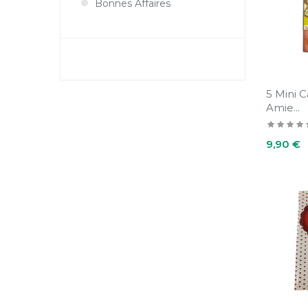
Bonnes Affaires
5 Mini 
Amie...
Prix
9,90 €