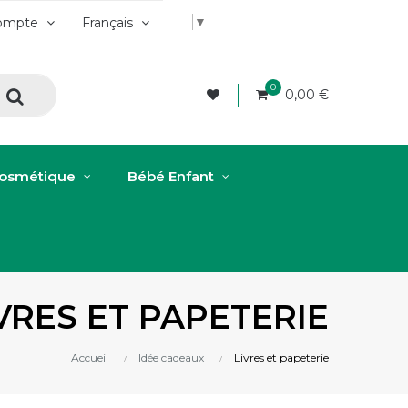
▼
ompte
Français
0
0,00 €
osmétique
Bébé Enfant
VRES ET PAPETERIE
Accueil
Idée cadeaux
Livres et papeterie