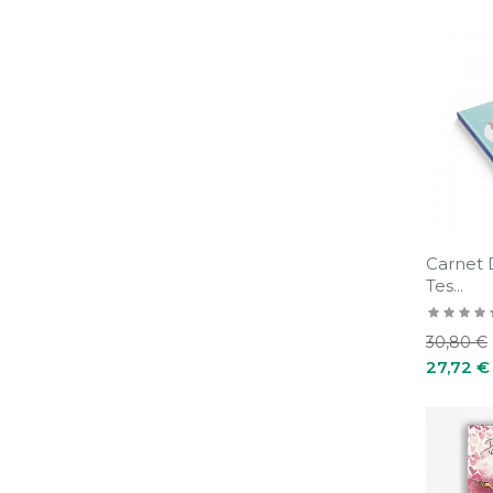
Carnet 
Tes...
Prix
30,80 €
habituel
27,72 €