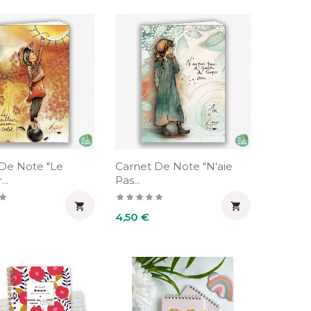
De Note "Le
Carnet De Note "N'aie
..
Pas...


Prix
4,50 €