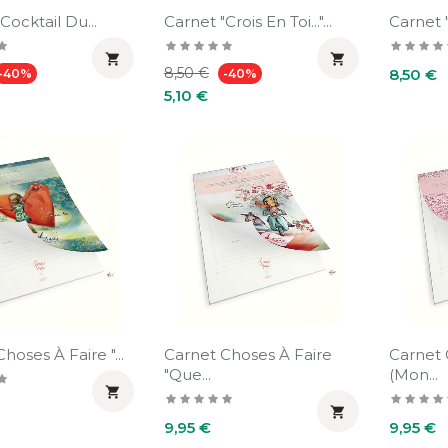
arnet "Cocktail Du...
Carnet "crois En Toi..."...


Prix
Prix
Prix
Prix
8,50 €
8,50 €
-40%
-40%
habituel
5,10 €
Carnet Choses À Faire "...
Carnet Choses À Faire
Carnet 
"Que...
(Mon...


Prix
Prix
9,95 €
9,95 €