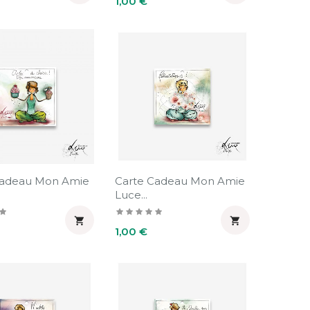
1,00 €
Cadeau Mon Amie
Carte Cadeau Mon Amie
Luce...


Prix
1,00 €