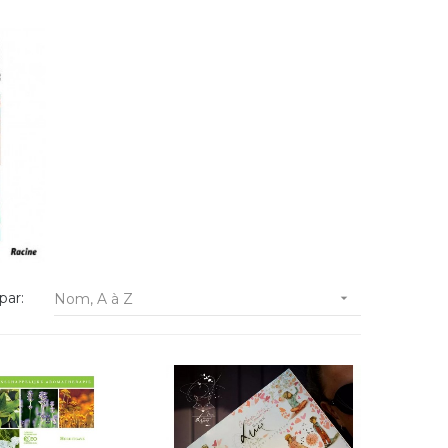
par:
Nom, A à Z
