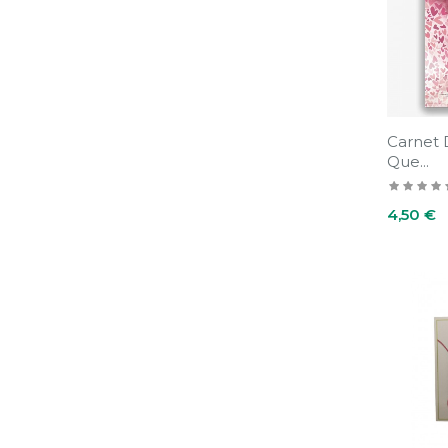
Carnet 
Que...
Prix
4,50 €