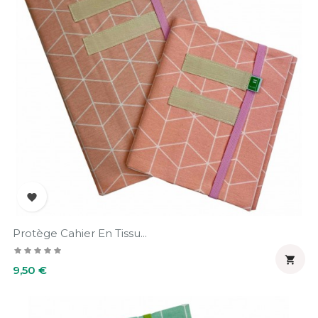

Protège Cahier En Tissu...

Prix
9,50 €