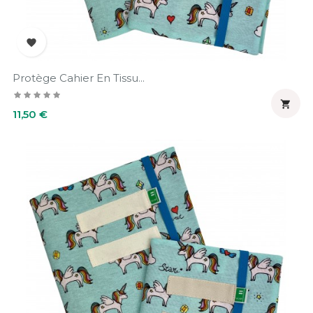

Protège Cahier En Tissu...

Prix
11,50 €