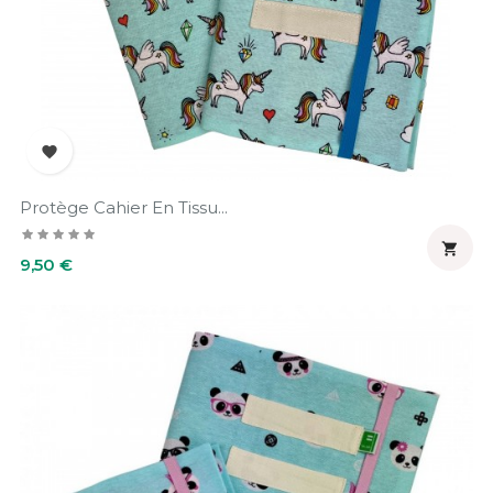

Protège Cahier En Tissu...

Prix
9,50 €