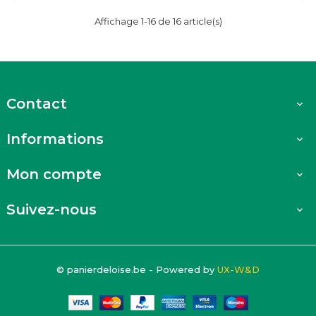
Affichage 1-16 de 16 article(s)
Contact

Informations

Mon compte

Suivez-nous

© panierdeloise.be - Powered by
UX-W&D