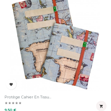

Protège Cahier En Tissu...

Prix
9,50 €