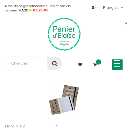
Produits belges artisanaux ou bio et paniers
Français
cadeaux
MADE
IN
BELGIUM
▼
Bas
☰
0
la
nav

Nom, A à Z