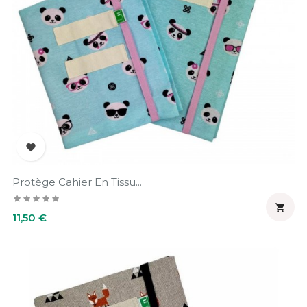

Protège Cahier En Tissu...

Prix
11,50 €