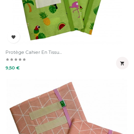

Protège Cahier En Tissu...

Prix
9,50 €