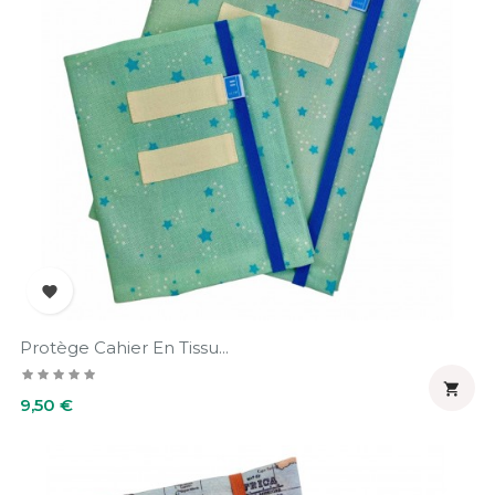

Protège Cahier En Tissu...

Prix
9,50 €