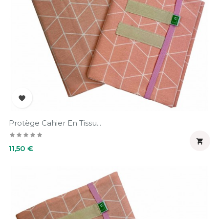

Protège Cahier En Tissu...

Prix
11,50 €