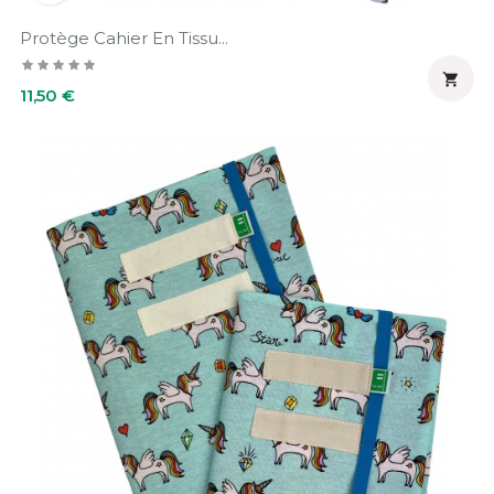
Protège Cahier En Tissu...

Prix
11,50 €