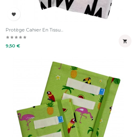

Protège Cahier En Tissu...

Prix
9,50 €