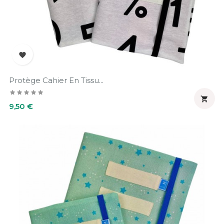

Protège Cahier En Tissu...

Prix
9,50 €