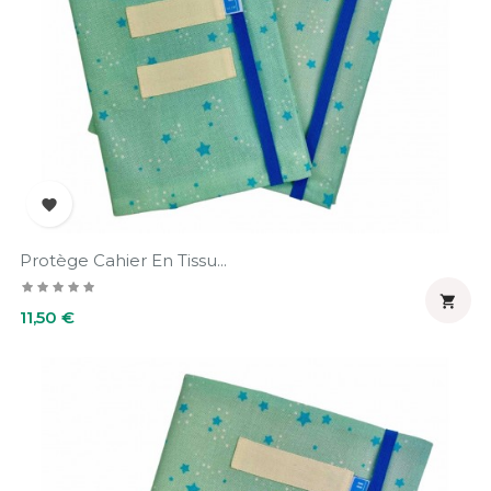

Protège Cahier En Tissu...

Prix
11,50 €