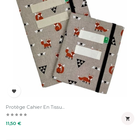

Protège Cahier En Tissu...

Prix
11,50 €