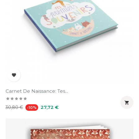

Carnet De Naissance: Tes...

Prix
Prix
27,72 €
30,80 €
-10%
habituel