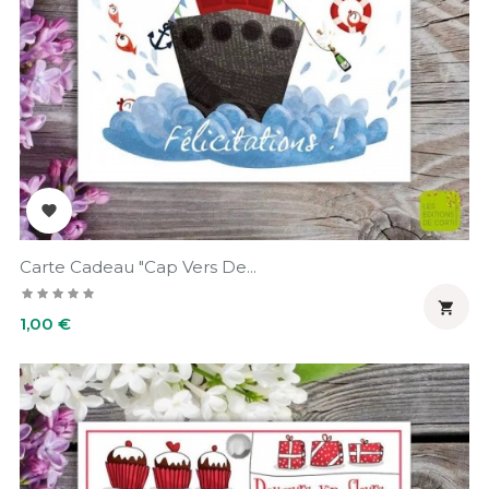

Carte Cadeau "Cap Vers De...

Prix
1,00 €