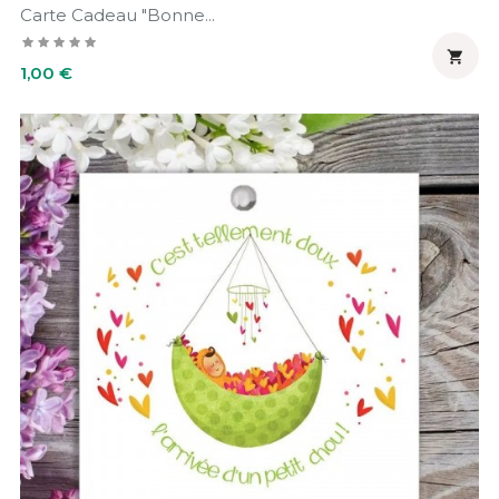
Carte Cadeau "Bonne...

Prix
1,00 €