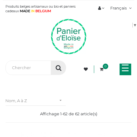
Produits belges artisanaux ou bio et paniers
Français
cadeaux
MADE
IN
BELGIUM
▼
Bas
☰
0
la
nav

Nom, A à Z
Affichage 1-62 de 62 article(s)