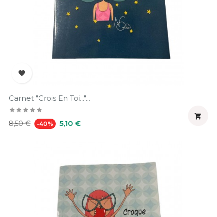

Carnet "crois En Toi..."...

Prix
Prix
5,10 €
8,50 €
-40%
habituel