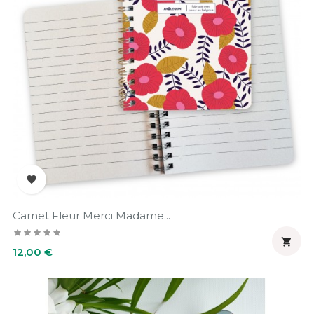

Carnet Fleur Merci Madame...

Prix
12,00 €