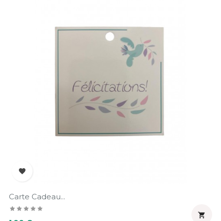

Carte Cadeau...

Prix