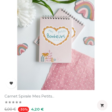

Carnet Spirale Mes Petits...

Prix
Prix
4,20 €
6,00 €
-30%