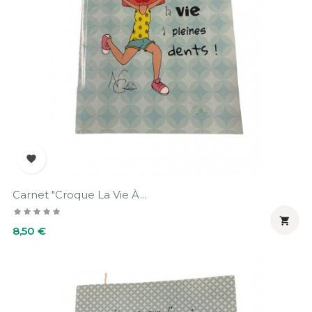

Carnet "Croque La Vie À...

Prix
8,50 €