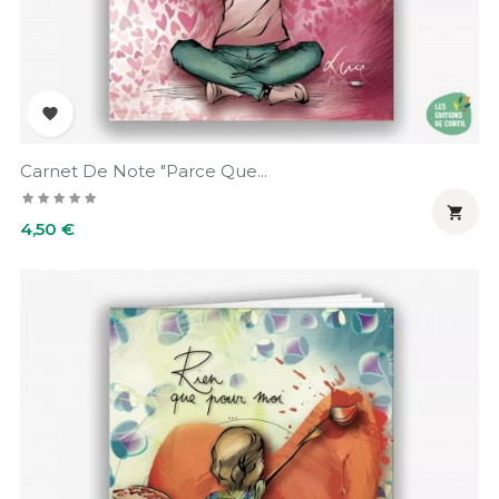

Carnet De Note "parce Que...

Prix
4,50 €