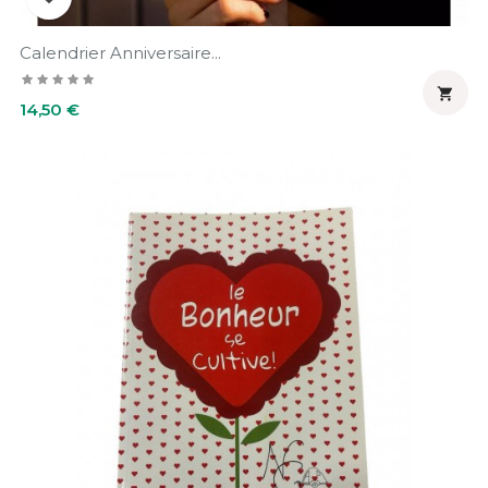
Calendrier Anniversaire...

Prix
14,50 €