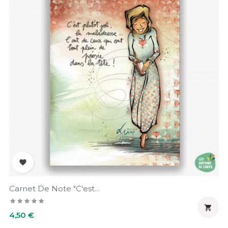

Carnet De Note "C'est...

Prix
4,50 €