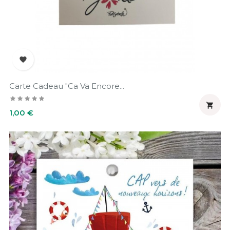

Carte Cadeau "Ca Va Encore...

Prix
1,00 €