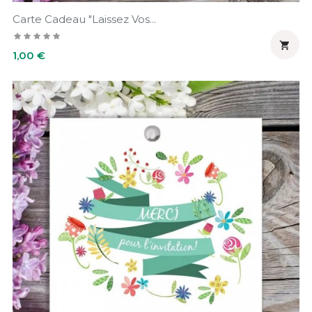
Carte Cadeau "Laissez Vos...

Prix
1,00 €