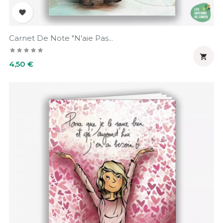

Carnet De Note "N'aie Pas...

Prix
4,50 €