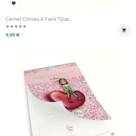

Carnet Choses À Faire "Que...

Prix
9,95 €