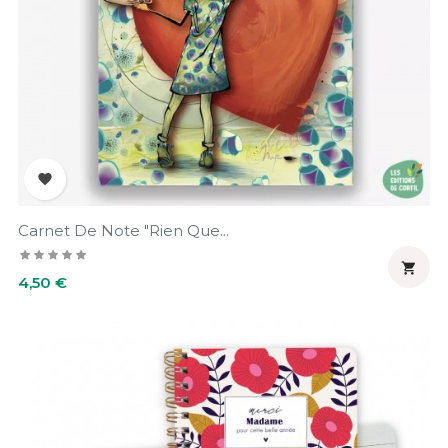

Carnet De Note "Rien Que...

Prix
4,50 €