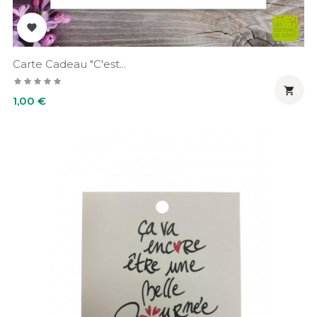

Carte Cadeau "C'est...

Prix
1,00 €