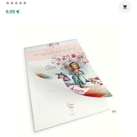

Prix
9,95 €