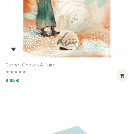

Carnet Choses À Faire...

Prix
9,95 €