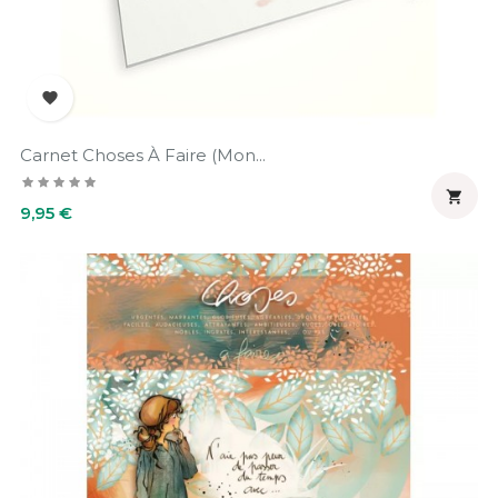

Carnet Choses À Faire (Mon...

Prix
9,95 €