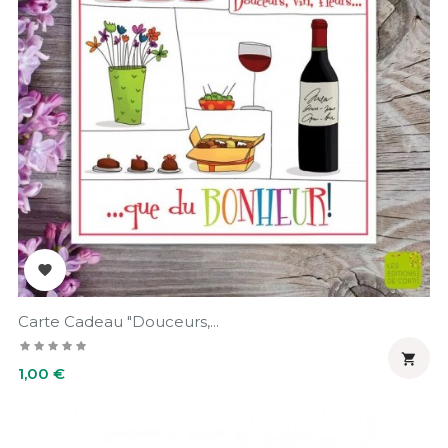

Carte Cadeau "Douceurs,...

Prix
1,00 €