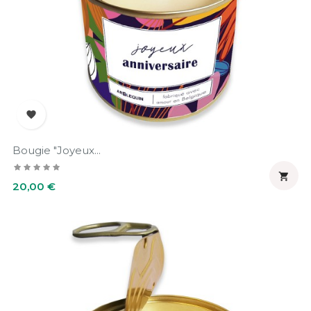

Bougie "Joyeux...

Prix
20,00 €