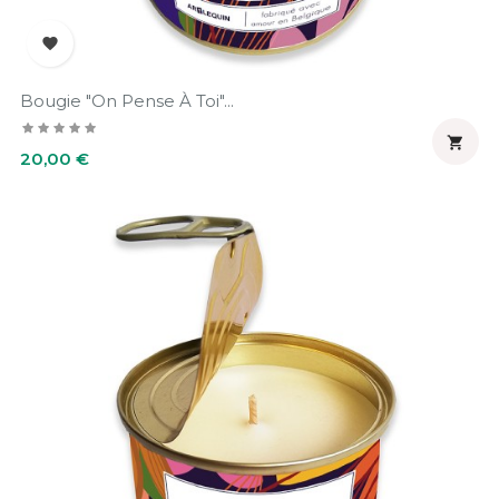

Bougie "On Pense À Toi"...

Prix
20,00 €