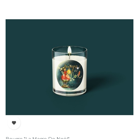

Bougie "La Magie De Noël"...