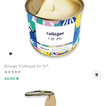

Bougie "Collègue En Or"...

Prix
20,00 €