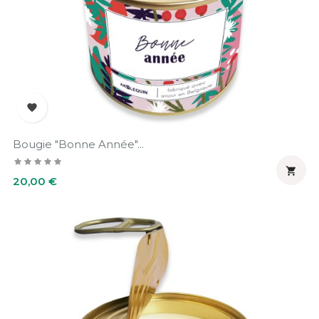

Bougie "Bonne Année"...

Prix
20,00 €