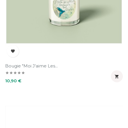

Bougie "Moi J'aime Les...

Prix
10,90 €