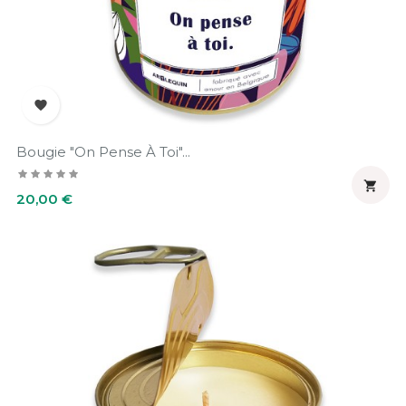

Bougie "On Pense À Toi"...

Prix
20,00 €