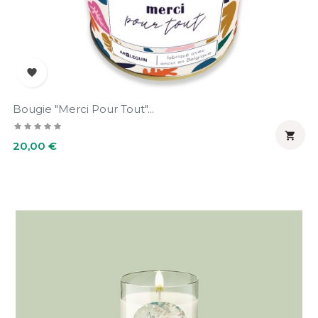

Bougie "Merci Pour Tout"...

Prix
20,00 €