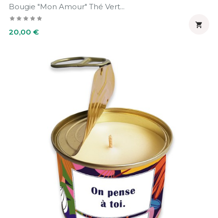
Bougie "Mon Amour" Thé Vert...

Prix
20,00 €