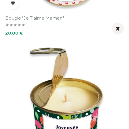

Bougie "Je T'aime Maman"...

Prix
20,00 €