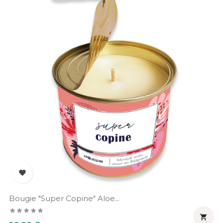

Bougie "Super Copine" Aloe...

Prix