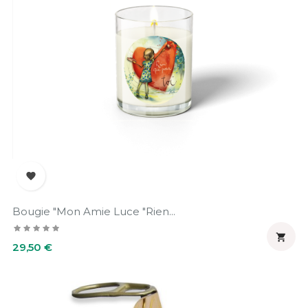

Bougie "Mon Amie Luce "Rien...

Prix
29,50 €