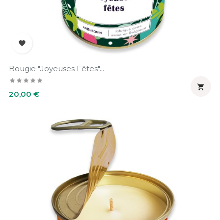

Bougie "Joyeuses Fêtes"...

Prix
20,00 €