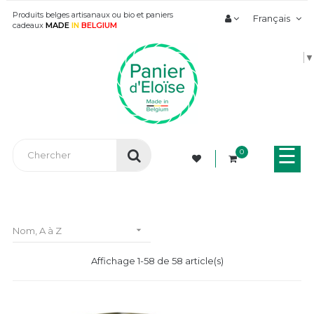
Produits belges artisanaux ou bio et paniers
Français
cadeaux
MADE
IN
BELGIUM
▼
Bas
☰
0
la
nav

Nom, A à Z
Affichage 1-58 de 58 article(s)