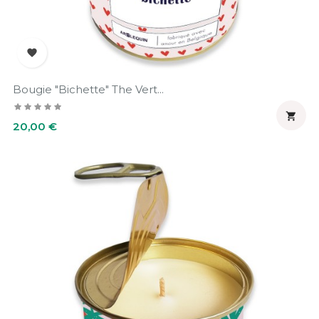

Bougie "Bichette" The Vert...

Prix
20,00 €