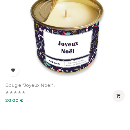

Bougie "Joyeux Noël"...

Prix
20,00 €