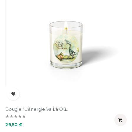

Bougie "L'énergie Va Là Où...

Prix
29,50 €