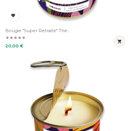

Bougie "Super Retraite" The...

Prix
20,00 €