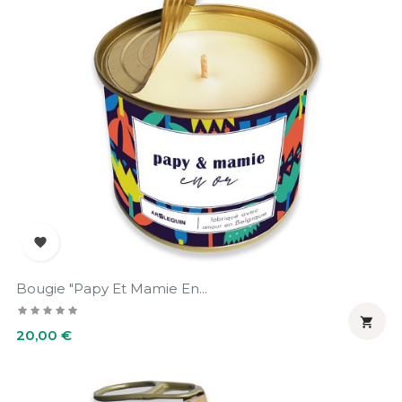

Bougie "Papy Et Mamie En...

Prix
20,00 €