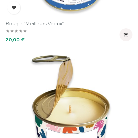

Bougie "Meilleurs Voeux"...

Prix
20,00 €