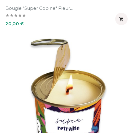
Bougie "Super Copine" Fleur...

Prix
20,00 €