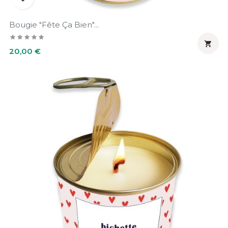
Bougie "Fête Ça Bien"...

Prix
20,00 €