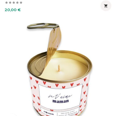

Prix
20,00 €