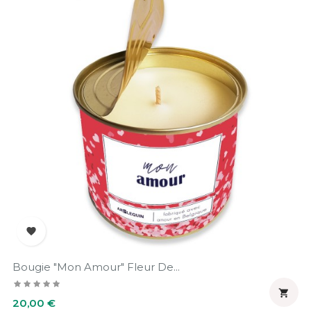

Bougie "Mon Amour" Fleur De...

Prix
20,00 €