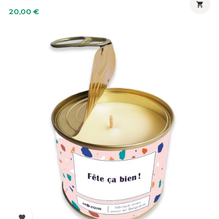

Prix
20,00 €
