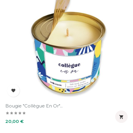

Bougie "Collègue En Or"...

Prix
20,00 €