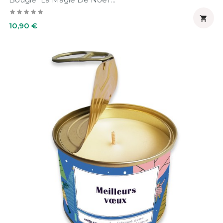

Prix
10,90 €