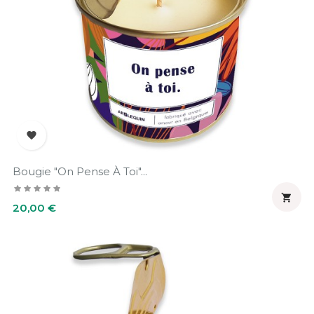

Bougie "On Pense À Toi"...

Prix
20,00 €