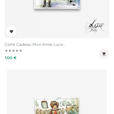

Carte Cadeau Mon Amie Luce...

Prix
1,00 €