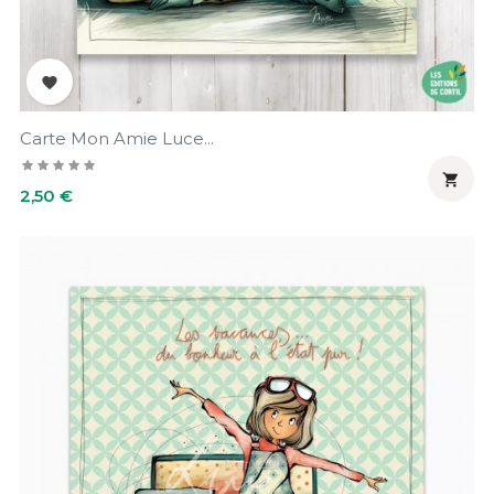

Carte Mon Amie Luce...

Prix
2,50 €