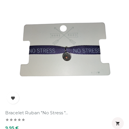

Bracelet Ruban "No Stress "...

Prix
9,95 €