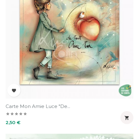

Carte Mon Amie Luce "De...

Prix
2,50 €