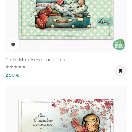

Carte Mon Amie Luce "Les...

Prix
2,50 €