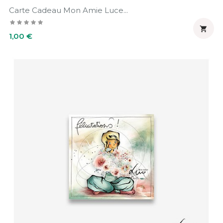
Carte Cadeau Mon Amie Luce...

Prix
1,00 €