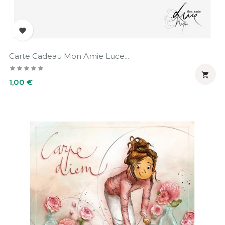

Carte Cadeau Mon Amie Luce...

Prix
1,00 €