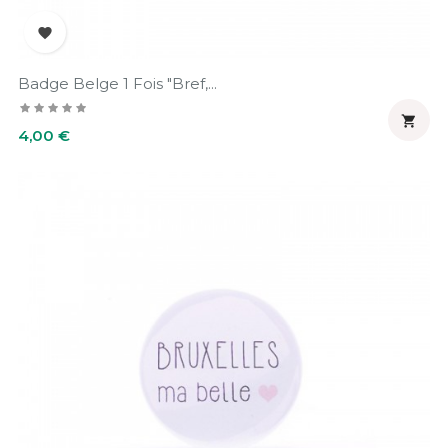

Badge Belge 1 Fois "Bref,...

Prix
4,00 €