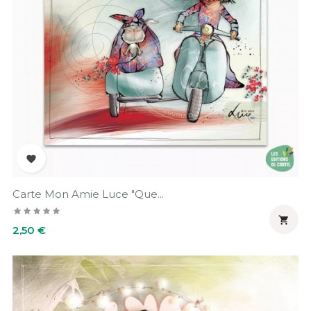

Carte Mon Amie Luce "Que...

Prix
2,50 €