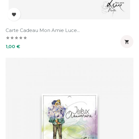

Carte Cadeau Mon Amie Luce...

Prix
1,00 €