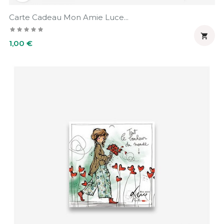
Carte Cadeau Mon Amie Luce...

Prix
1,00 €