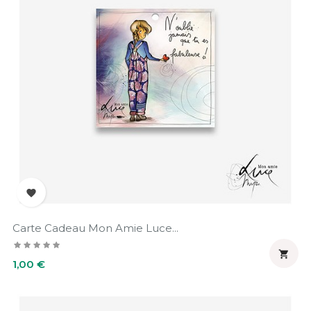

Carte Cadeau Mon Amie Luce...

Prix
1,00 €