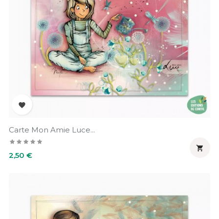

Carte Mon Amie Luce...

Prix
2,50 €