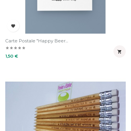

Carte Postale "Happy Beer...

Prix
1,50 €