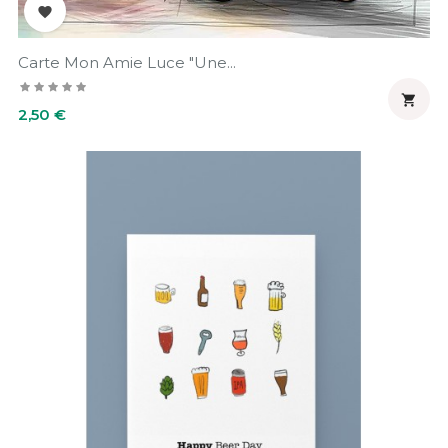

Carte Mon Amie Luce "Une...

Prix
2,50 €