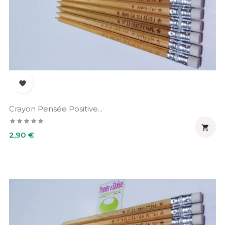

Crayon Pensée Positive...

Prix
2,90 €