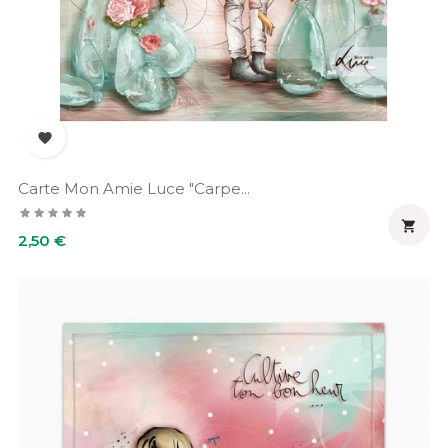

Carte Mon Amie Luce "Carpe...

Prix
2,50 €