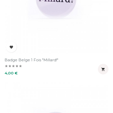

Badge Belge 1 Fois "Millard!"

Prix
4,00 €