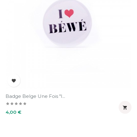

Badge Belge Une Fois "I...

Prix
4,00 €