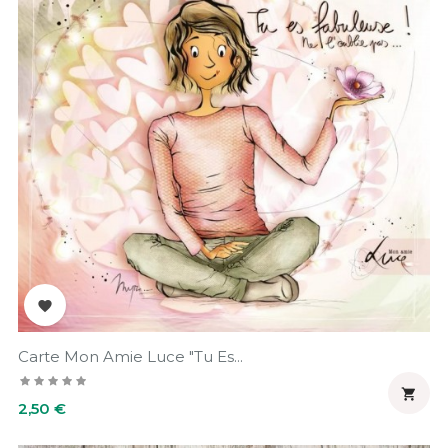

Carte Mon Amie Luce "Tu Es...

Prix
2,50 €