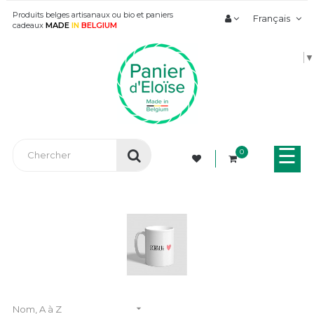
Produits belges artisanaux ou bio et paniers
Français
cadeaux
MADE
IN
BELGIUM
▼
Bas
☰
0
la
nav

Nom, A à Z