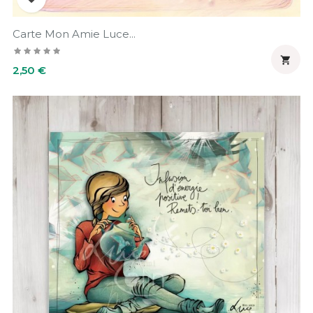
Carte Mon Amie Luce...

Prix
2,50 €