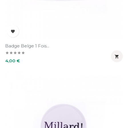

Badge Belge 1 Fois...

Prix
4,00 €