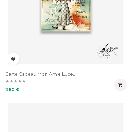

Carte Cadeau Mon Amie Luce...

Prix
2,50 €