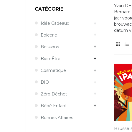
Yvan DE 
CATÉGORIE
Bernard 
jaar voo
Idée Cadeaux
brouwact
datum va
Epicerie
Boissons
Bien-Être
Cosmétique
BIO
Zéro Déchet
Bébé Enfant
Bonnes Affaires
Brussels