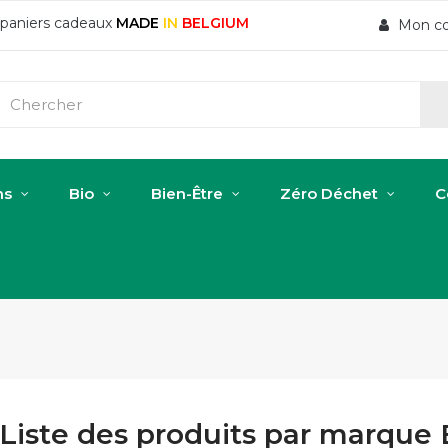
t paniers cadeaux
MADE
IN
BELGIUM
Mon c
ns
Bio
Bien-Être
Zéro Déchet
C
Liste des produits par marque 