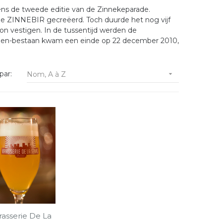
s de tweede editie van de Zinnekeparade.
e ZINNEBIR gecreëerd. Toch duurde het nog vijf
n vestigen. In de tussentijd werden de
émien-bestaan kwam een einde op 22 december 2010,
par:
Nom, A à Z

rasserie De La