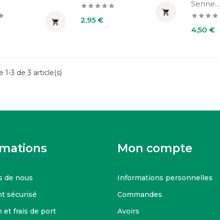
Senne...

Prix
2,95 €

Prix
4,50 €
 1-3 de 3 article(s)
rmations
Mon compte
s de nous
Informations personnelles
t sécurisé
Commandes
 et frais de port
Avoirs