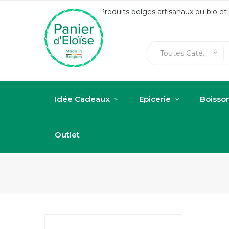
Produits belges artisanaux ou bio e
Toutes Catégories
keyboard_arrow_down
Idée Cadeaux
Epicerie
Boisso
Outlet