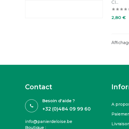
Cl...
Prix
2,80 €
Affichage
Contact
Info
Besoin d'aide ?
A propo
+32 (0)484 09 99 60
Paiemen
info@panierdeloise.be
Livraison
Boutique :