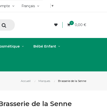
▼
ompte
Français
0
0,00 €
osmétique
Bébé Enfant
Accueil
Marques
Brasserie de la Senne
Brasserie de la Senne