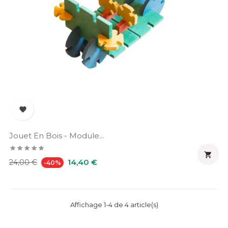

Jouet En Bois - Module...

Prix
Prix
14,40 €
24,00 €
-40%
habituel
Affichage 1-4 de 4 article(s)