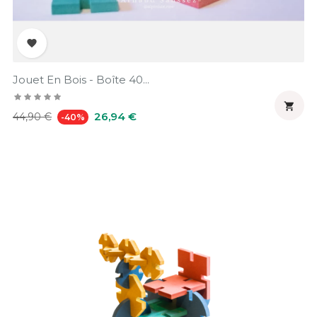

Jouet En Bois - Boîte 40...

Prix
Prix
26,94 €
44,90 €
-40%
habituel