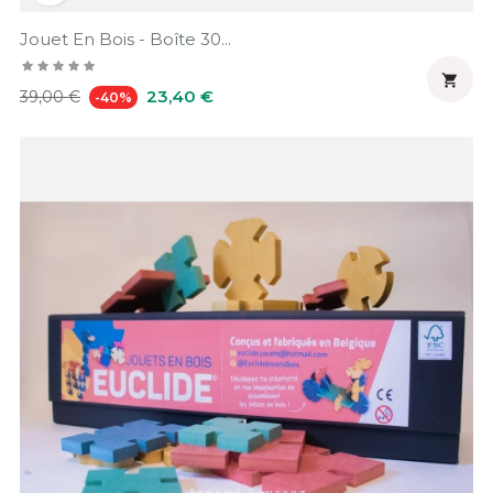
Jouet En Bois - Boîte 30...

Prix
Prix
23,40 €
39,00 €
-40%
habituel