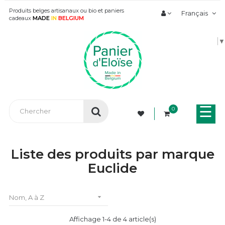
Produits belges artisanaux ou bio et paniers
Français
cadeaux
MADE
IN
BELGIUM
▼
Bas
☰
0
la
nav
Liste des produits par marque
Euclide

Nom, A à Z
Affichage 1-4 de 4 article(s)