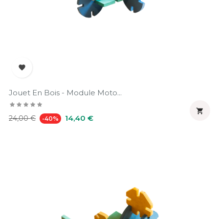

Jouet En Bois - Module Moto...

Prix
Prix
14,40 €
24,00 €
-40%
habituel