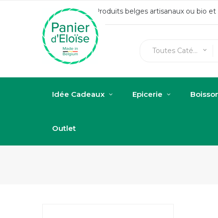
Produits belges artisanaux ou bio e
Toutes Catégories
keyboard_arrow_down
Idée Cadeaux
Epicerie
Boisso
Outlet