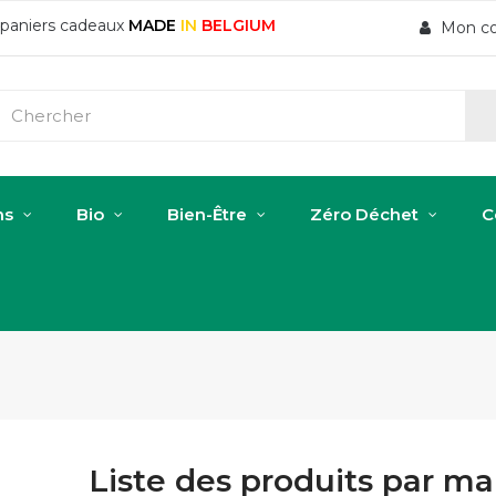
t paniers cadeaux
MADE
IN
BELGIUM
Mon c
ns
Bio
Bien-Être
Zéro Déchet
C
Liste des produits par m