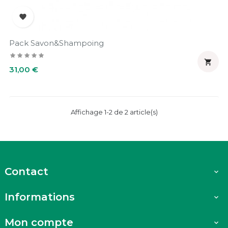

Pack Savon&shampoing

Prix
31,00 €
Affichage 1-2 de 2 article(s)
Contact

Informations

Mon compte
