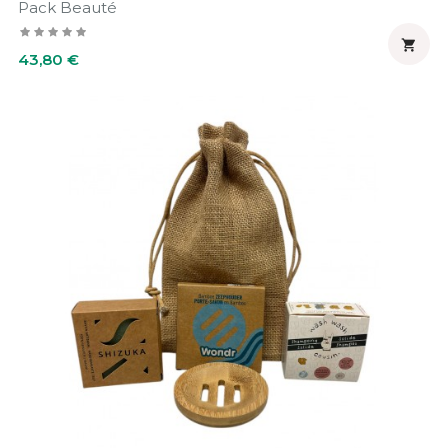
Pack Beauté

Prix
43,80 €