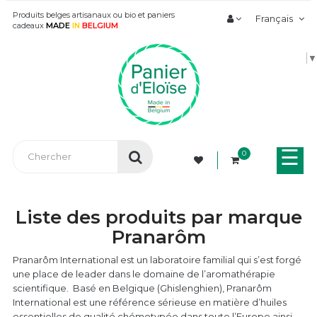
Produits belges artisanaux ou bio et paniers
Français
cadeaux
MADE
IN
BELGIUM
▼
Bas
☰
0
la
nav
Liste des produits par marque
Pranarôm
Pranarôm International est un laboratoire familial qui s’est forgé
une place de leader dans le domaine de l’aromathérapie
scientifique. Basé en Belgique (Ghislenghien), Pranarôm
International est une référence sérieuse en matière d’huiles
essentielles de qualité chémotypée dans toute l’Europe ainsi