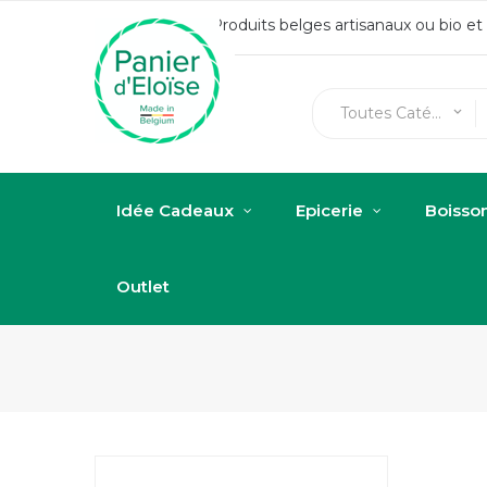
Produits belges artisanaux ou bio e
Toutes Catégories
keyboard_arrow_down
Idée Cadeaux
Epicerie
Boisso
Outlet