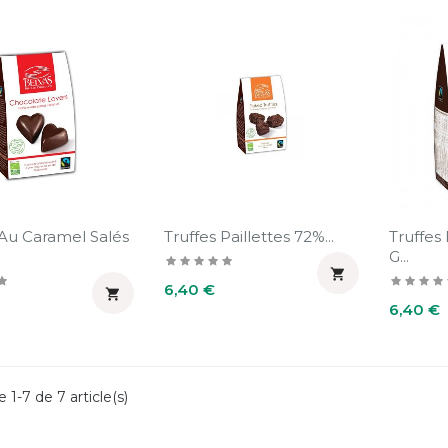
Au Caramel Salés
Truffes Paillettes 72%...
Truffes 
G...

Prix
6,40 €

Prix
6,40 €
 1-7 de 7 article(s)