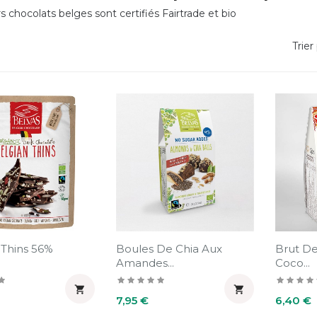
s chocolats belges sont certifiés Fairtrade et bio
Trier 
 Thins 56%
Boules De Chia Aux
Brut De
Amandes...
Coco...


Prix
Prix
7,95 €
6,40 €