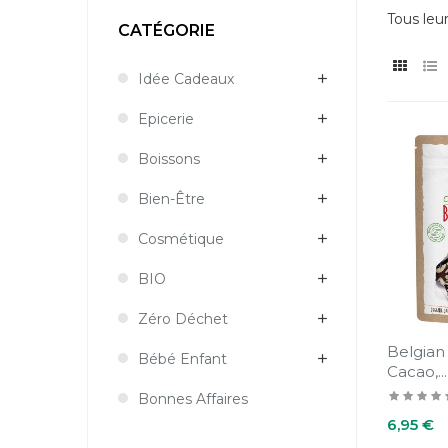
Tous leur
CATÉGORIE
Idée Cadeaux
Epicerie
Boissons
Bien-Être
Cosmétique
BIO
Zéro Déchet
Belgian
Bébé Enfant
Cacao,...
Bonnes Affaires
Prix
6,95 €