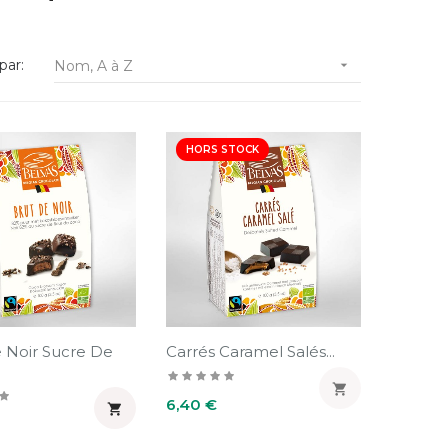
par:
Nom, A à Z

HORS STOCK
 Noir Sucre De
Carrés Caramel Salés...

Prix
6,40 €
