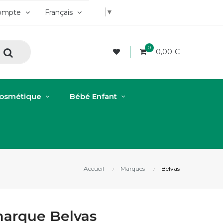
▼
ompte
Français
0
0,00 €
osmétique
Bébé Enfant
Accueil
Marques
Belvas
 marque Belvas