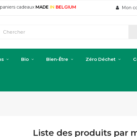
t paniers cadeaux
MADE
IN
BELGIUM
Mon c
ns
Bio
Bien-Être
Zéro Déchet
C
Liste des produits par