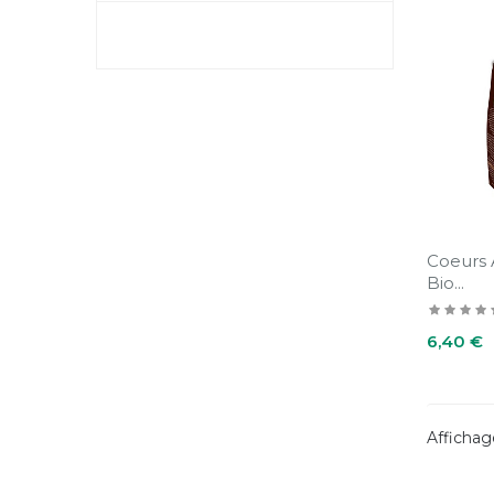
Coeurs 
Bio...
Prix
6,40 €
Affichage