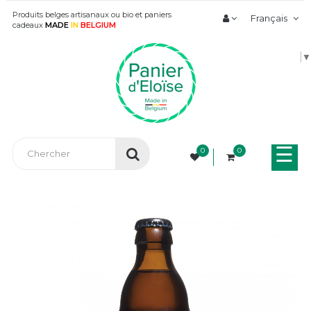
Produits belges artisanaux ou bio et paniers
Français
cadeaux
MADE
IN
BELGIUM
▼
Bas
☰
0
0
la
nav