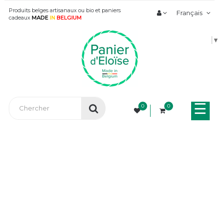
Produits belges artisanaux ou bio et paniers
Français
cadeaux
MADE
IN
BELGIUM
▼
Bas
☰
0
0
la
nav