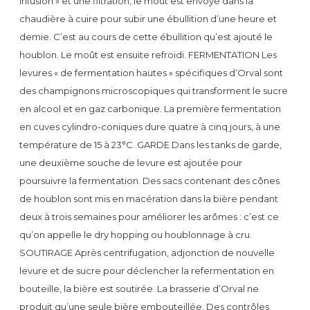
infusion » et une filtration, le moût est envoyé dans la
chaudière à cuire pour subir une ébullition d’une heure et
demie. C’est au cours de cette ébullition qu’est ajouté le
houblon. Le moût est ensuite refroidi. FERMENTATION Les
levures « de fermentation hautes » spécifiques d’Orval sont
des champignons microscopiques qui transforment le sucre
en alcool et en gaz carbonique. La première fermentation
en cuves cylindro-coniques dure quatre à cinq jours, à une
température de 15 à 23°C. GARDE Dans les tanks de garde,
une deuxième souche de levure est ajoutée pour
poursuivre la fermentation. Des sacs contenant des cônes
de houblon sont mis en macération dans la bière pendant
deux à trois semaines pour améliorer les arômes : c’est ce
qu’on appelle le dry hopping ou houblonnage à cru.
SOUTIRAGE Après centrifugation, adjonction de nouvelle
levure et de sucre pour déclencher la refermentation en
bouteille, la bière est soutirée. La brasserie d’Orval ne
produit qu’une seule bière embouteillée. Des contrôles