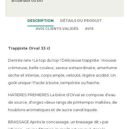
artisanaux ou bio
DESCRIPTION
DÉTAILS DU PRODUIT
AVIS CLIENTS VALIDÉS
AVIS
Trappiste Orval 33 cl
Denrée rare ! Le top du top ! Délicieuse trappiste : mousse
crèmeuse, belle couleur, saveur extraordinaire, amertume
sèche et intense, corps ample, velouté, légère acidité. Un
goût unique ! Facile à boire, tempérée ou fraiche.
MATIERES PREMIERES La bière d’Orval se compose d’eau
de source, d'orges «deux rangs de printemps» maltées, de
houblons aromatiques et de sucre candi liquide.
BRASSAGE Après le concassage, un brassage dit « par