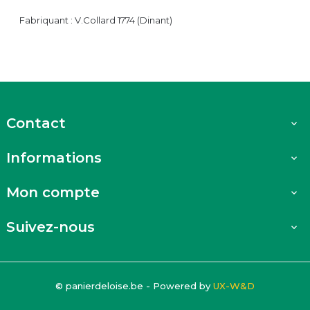
Fabriquant : V.Collard 1774 (Dinant)
Contact

Informations

Mon compte

Suivez-nous

© panierdeloise.be - Powered by
UX-W&D