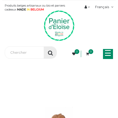
Produits belges artisanaux ou bio et paniers
Français
cadeaux
MADE
IN
BELGIUM
Bas
☰
0
0
la
nav