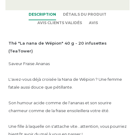
DESCRIPTION
DÉTAILS DU PRODUIT
AVIS CLIENTS VALIDÉS
AVIS
Thé "La nana de Wépion" 40 g - 20 infusettes
(TeaTower)
Saveur Fraise Ananas
L'avez-vous déjà croisée la Nana de Wépion ? Une femme
fatale aussi douce que pétillante.
Son humour acide comme de l'ananas et son sourire
charmeur comme de la fraise ensoleillera votre été.
Une fille à laquelle on s'attache vite...attention, vous pourriez
bientôt avoir du mal à vous en passer !