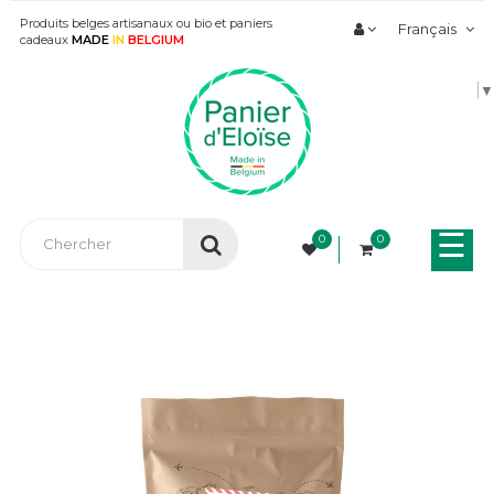
Produits belges artisanaux ou bio et paniers
Français
cadeaux
MADE
IN
BELGIUM
▼
Bas
☰
0
0
la
nav