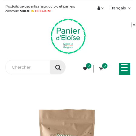
Produits belges artisanaux ou bio et paniers
Français
cadeaux
MADE
IN
BELGIUM
▼
Bas
☰
0
0
la
nav