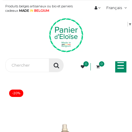
Produits belges artisanaux ou bio et paniers
Français
cadeaux
MADE
IN
BELGIUM
▼
Bas
☰
0
0
la
nav
-20%