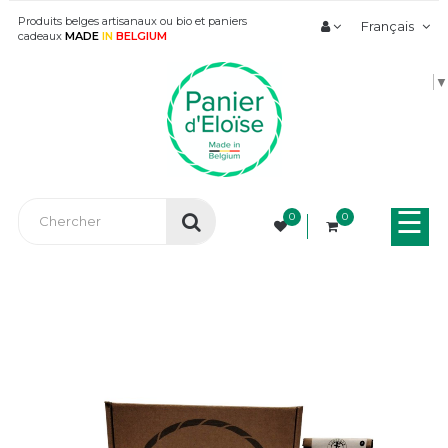
Produits belges artisanaux ou bio et paniers
Français
cadeaux
MADE
IN
BELGIUM
▼
Bas
☰
0
0
la
nav