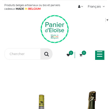
Produits belges artisanaux ou bio et paniers
Français
cadeaux
MADE
IN
BELGIUM
▼
Bas
☰
0
0
la
nav