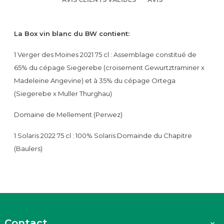
La Box vin blanc du BW c
ontient:
1 Verger des Moines 2021 75 cl : Assemblage constitué de
65% du cépage Siegerebe (croisement Gewurtztraminer x
Madeleine Angevine) et à 35% du cépage Ortega
(Siegerebe x Muller Thurghau)
Domaine de Mellement (Perwez)
1 Solaris 2022 75 cl : 100% Solaris Domainde du Chapitre
(Baulers)
Contact
