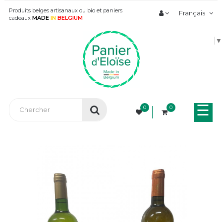
Produits belges artisanaux ou bio et paniers
Français
cadeaux
MADE
IN
BELGIUM
▼
Bas
☰
0
0
la
nav