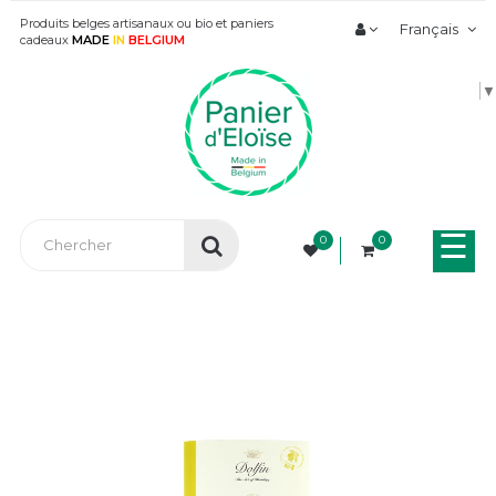
Produits belges artisanaux ou bio et paniers
Français
cadeaux
MADE
IN
BELGIUM
▼
Bas
☰
0
0
la
nav