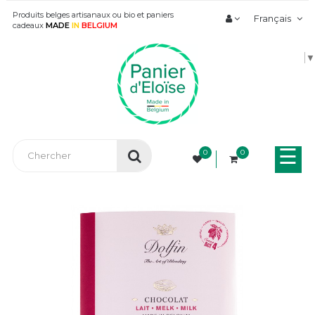
Produits belges artisanaux ou bio et paniers
Français
cadeaux
MADE
IN
BELGIUM
▼
Bas
☰
0
0
la
nav