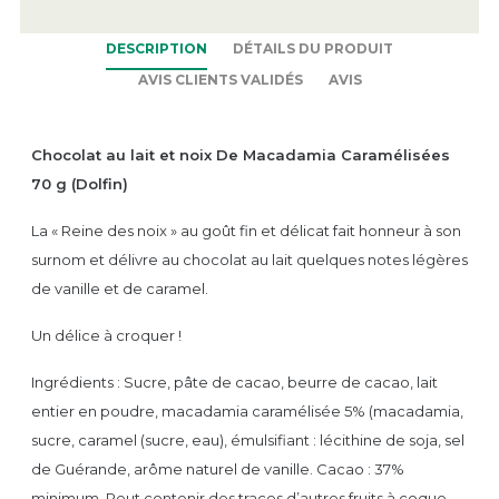
DESCRIPTION
DÉTAILS DU PRODUIT
AVIS CLIENTS VALIDÉS
AVIS
Chocolat au lait et noix De Macadamia Caramélisées
70 g (Dolfin)
La « Reine des noix » au goût fin et délicat fait honneur à son
surnom et délivre au chocolat au lait quelques notes légères
de vanille et de caramel.
Un délice à croquer !
Ingrédients : Sucre, pâte de cacao, beurre de cacao, lait
entier en poudre, macadamia caramélisée 5% (macadamia,
sucre, caramel (sucre, eau), émulsifiant : lécithine de soja, sel
de Guérande, arôme naturel de vanille. Cacao : 37%
minimum. Peut contenir des traces d’autres fruits à coque,