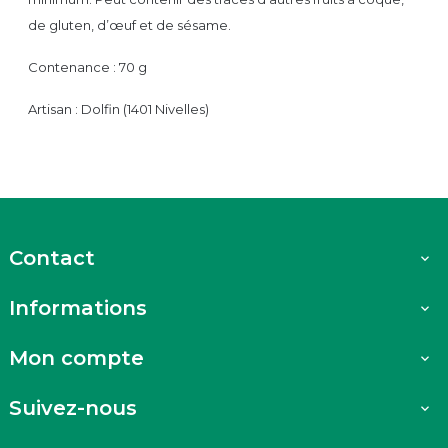
de gluten, d’œuf et de sésame.
Contenance : 70 g
Artisan : Dolfin (1401 Nivelles)
Contact

Informations

Mon compte

Suivez-nous
