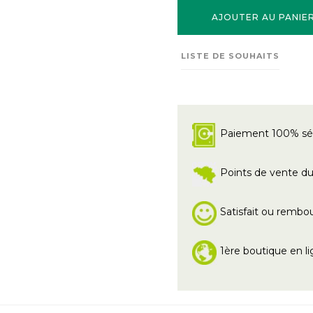
AJOUTER AU PANIE
LISTE DE SOUHAITS
Paiement 100% sé
Points de vente du 
Satisfait ou rembo
1ère boutique en li