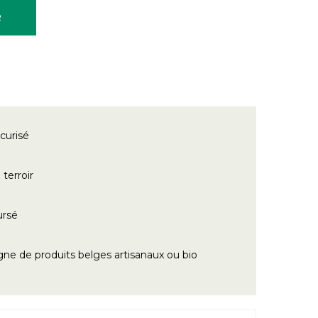
R
curisé
terroir
ursé
gne de produits belges artisanaux ou bio