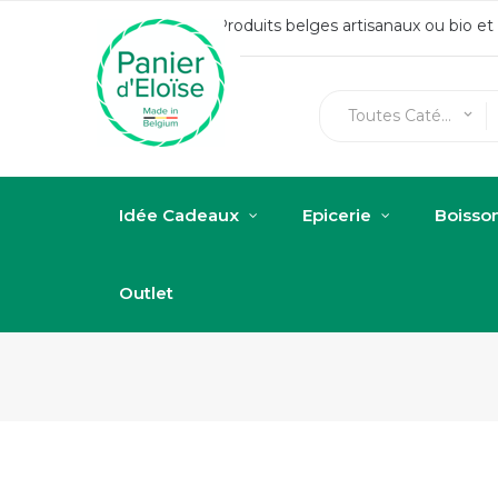
Produits belges artisanaux ou bio e
Toutes Catégories
keyboard_arrow_down
Idée Cadeaux
Epicerie
Boisso
Outlet