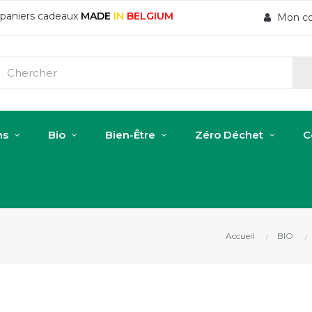
t paniers cadeaux
MADE
IN
BELGIUM
Mon c
ns
Bio
Bien-Être
Zéro Déchet
C
Accueil
BIO