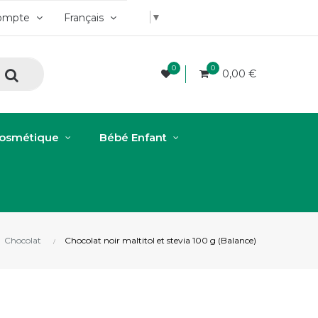
▼
ompte
Français
0
0
0,00 €
osmétique
Bébé Enfant
Chocolat
Chocolat noir maltitol et stevia 100 g (Balance)