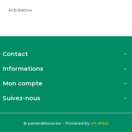
ACB Battice
Contact

Informations

Mon compte

Suivez-nous

© panierdeloise.be - Powered by
UX-W&D