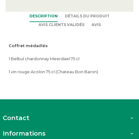
DESCRIPTION
DÉTAILS DU PRODUIT
AVIS CLIENTS VALIDÉS
AVIS
Coffret médaillés
1 Belbul chardonnay Meerdael 75 cl
1 vin rouge Acolon 75 cl (Chateau Bon Baron)
Contact

Informations
