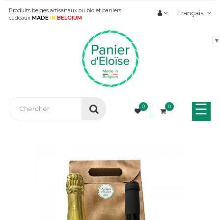
Produits belges artisanaux ou bio et paniers
Français
cadeaux
MADE
IN
BELGIUM
▼
Bas
☰
0
0
la
nav