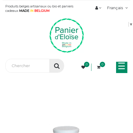
Produits belges artisanaux ou bio et paniers
Français
cadeaux
MADE
IN
BELGIUM
▼
Bas
☰
0
0
la
nav