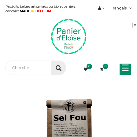
Produits belges artisanaux ou bio et paniers
Français
cadeaux
MADE
IN
BELGIUM
▼
Bas
☰
0
0
la
nav