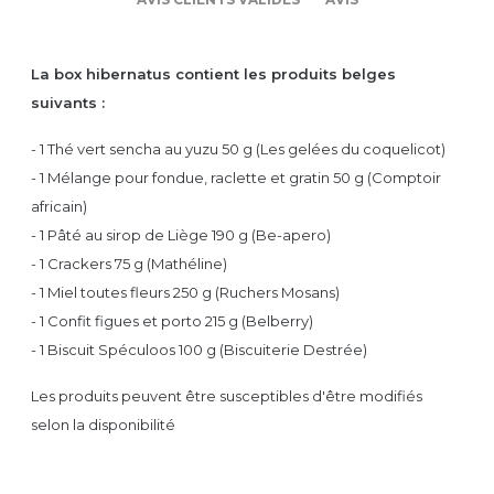
La box hibernatus contient les produits belges
suivants :
- 1 Thé vert sencha au yuzu 50 g (Les gelées du coquelicot)
- 1 Mélange pour fondue, raclette et gratin 50 g (Comptoir
africain)
- 1 Pâté au sirop de Liège 190 g (Be-apero)
- 1 Crackers 75 g (Mathéline)
- 1 Miel toutes fleurs 250 g (Ruchers Mosans)
- 1 Confit figues et porto 215 g (Belberry)
- 1 Biscuit Spéculoos 100 g (Biscuiterie Destrée)
Les produits peuvent être susceptibles d'être modifiés
selon la disponibilité