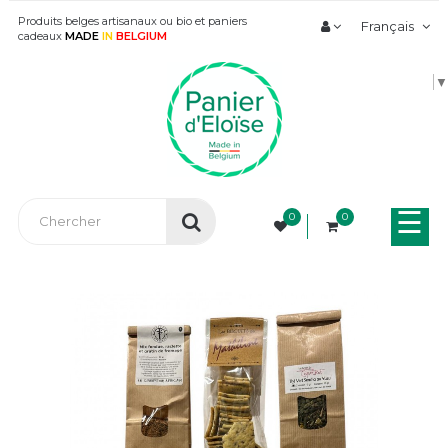
Produits belges artisanaux ou bio et paniers
Français
cadeaux
MADE
IN
BELGIUM
▼
Bas
☰
0
0
la
nav