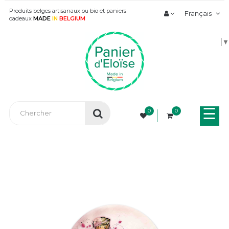
Produits belges artisanaux ou bio et paniers
Français
cadeaux
MADE
IN
BELGIUM
▼
Bas
☰
0
0
la
nav