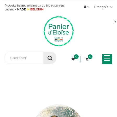
Produits belges artisanaux ou bio et paniers
Français
cadeaux
MADE
IN
BELGIUM
▼
Bas
☰
0
0
la
nav