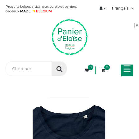
Produits belges artisanaux ou bio et paniers
Français
cadeaux
MADE
IN
BELGIUM
▼
Bas
☰
0
0
la
nav