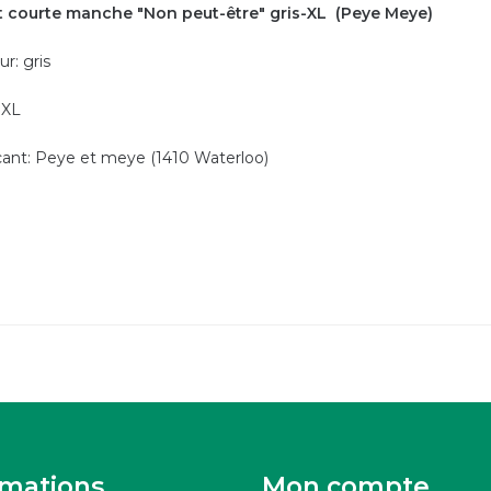
t courte manche "Non peut-être" gris-XL (Peye Meye)
r: gris
: XL
cant: Peye et meye (1410 Waterloo)
rmations
Mon compte