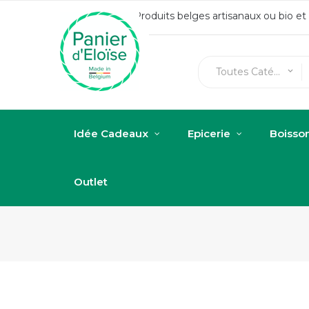
Produits belges artisanaux ou bio e
Toutes Catégories
keyboard_arrow_down
Idée Cadeaux
Epicerie
Boisso
Outlet