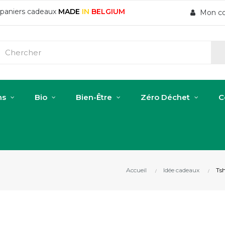
t paniers cadeaux
MADE
IN
BELGIUM
Mon c
ns
Bio
Bien-Être
Zéro Déchet
C
Accueil
Idée cadeaux
Tsh