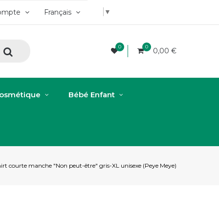
▼
ompte
Français
0
0
0,00 €
osmétique
Bébé Enfant
irt courte manche "Non peut-être" gris-XL unisexe (Peye Meye)