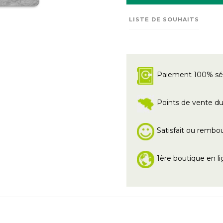
LISTE DE SOUHAITS
Paiement 100% sé
Points de vente du 
Satisfait ou rembo
1ère boutique en li