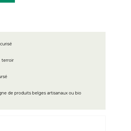
curisé
terroir
ursé
gne de produits belges artisanaux ou bio