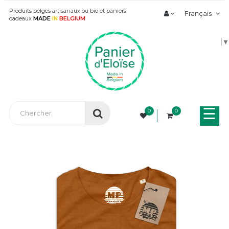
Produits belges artisanaux ou bio et paniers
Français
cadeaux
MADE
IN
BELGIUM
▼
Bas
☰
0
0
la
nav