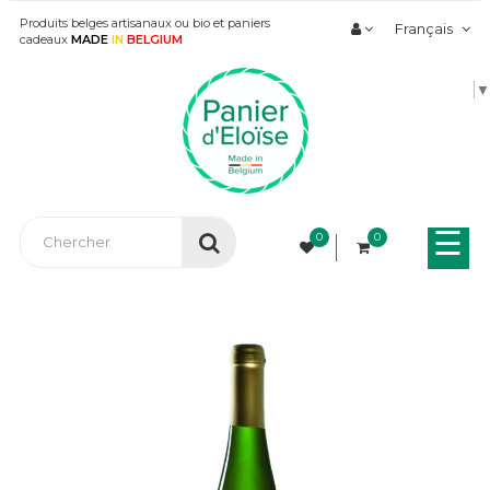
Produits belges artisanaux ou bio et paniers
Français
cadeaux
MADE
IN
BELGIUM
▼
Bas
☰
0
0
la
nav