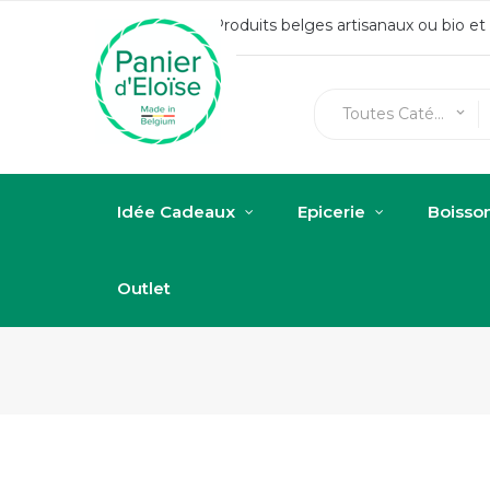
Produits belges artisanaux ou bio e
Toutes Catégories
keyboard_arrow_down
Idée Cadeaux
Epicerie
Boisso
Outlet