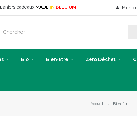
t paniers cadeaux
MADE
IN
BELGIUM
Mon c
ns
Bio
Bien-Être
Zéro Déchet
C
Accueil
Bien-être