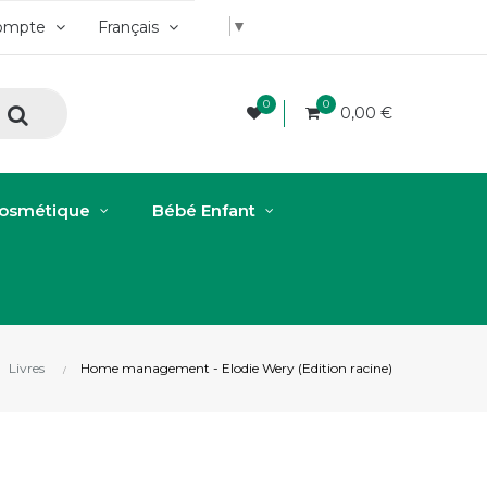
▼
ompte
Français
0
0
0,00 €
osmétique
Bébé Enfant
Livres
Home management - Elodie Wery (Edition racine)