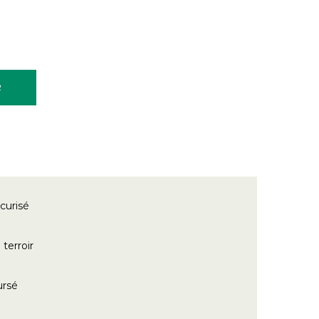
R
curisé
terroir
ursé