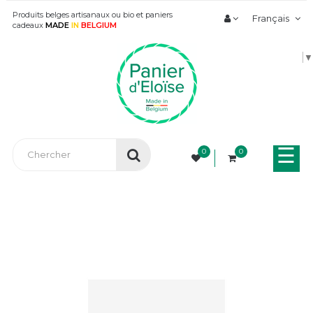
Produits belges artisanaux ou bio et paniers
Français
cadeaux
MADE
IN
BELGIUM
▼
Bas
☰
0
0
la
nav