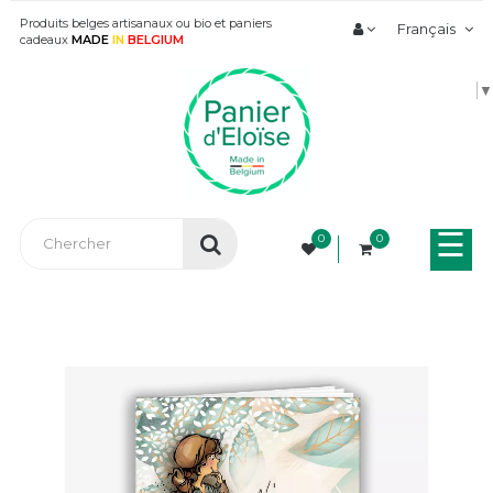
Produits belges artisanaux ou bio et paniers
Français
cadeaux
MADE
IN
BELGIUM
▼
Bas
☰
0
0
la
nav