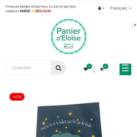
Produits belges artisanaux ou bio et paniers
Français
cadeaux
MADE
IN
BELGIUM
▼
Bas
☰
0
0
la
nav
-40%