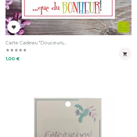

Carte Cadeau "Douceurs,...

Prix
1,00 €