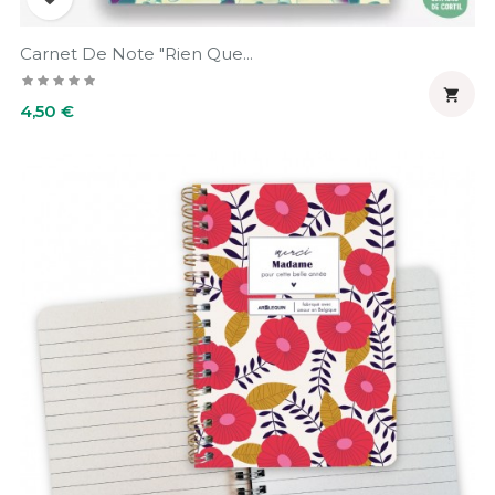
Carnet De Note "Rien Que...

Prix
4,50 €