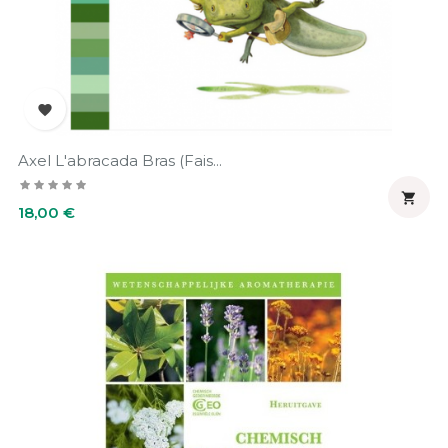

Axel L'abracada Bras (Fais...

Prix
18,00 €