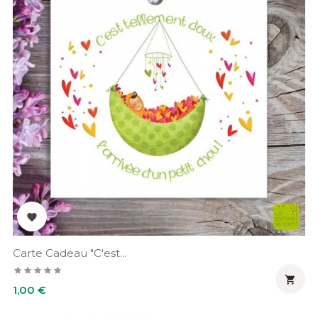

Carte Cadeau "C'est...

Prix
1,00 €