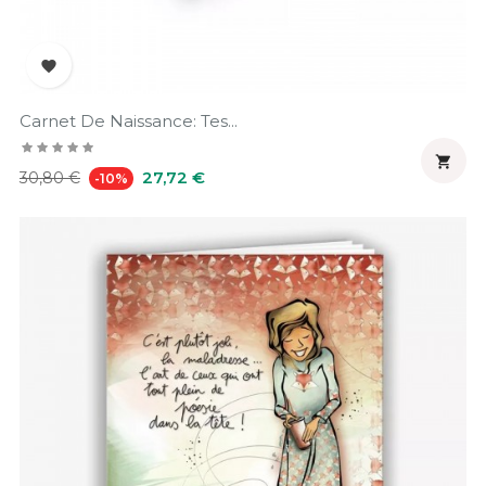

Carnet De Naissance: Tes...

Prix
Prix
27,72 €
30,80 €
-10%
habituel