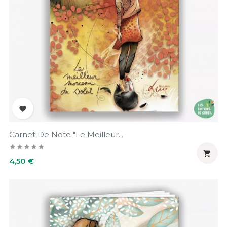

Carnet De Note "Le Meilleur...

Prix
4,50 €