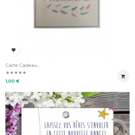

Carte Cadeau...

Prix
1,00 €