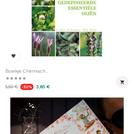

Boekje Chemisch...

Prix
Prix
3,85 €
5,50 €
-30%
habituel