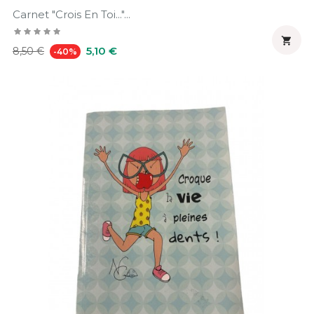
Carnet "crois En Toi..."...

Prix
Prix
5,10 €
8,50 €
-40%
habituel