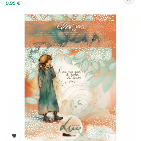
Prix
9,95 €
