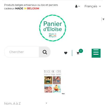
Produits belges artisanaux ou bio et paniers
Français
cadeaux
MADE
IN
BELGIUM
▼
Bas
☰
0
la
nav

Nom, A à Z