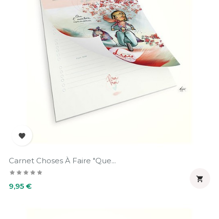

Carnet Choses À Faire "Que...

Prix
9,95 €