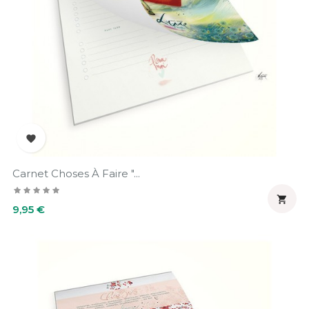

Carnet Choses À Faire "...

Prix
9,95 €