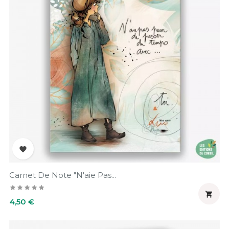

Carnet De Note "N'aie Pas...

Prix
4,50 €