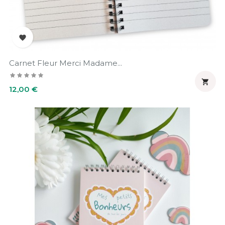

Carnet Fleur Merci Madame...

Prix
12,00 €