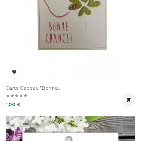

Carte Cadeau "Bonne...

Prix
1,00 €