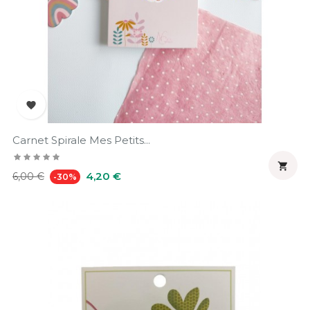

Carnet Spirale Mes Petits...

Prix
Prix
4,20 €
6,00 €
-30%
habituel