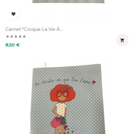

Carnet "Croque La Vie À...

Prix
8,50 €