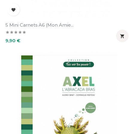

5 Mini Carnets A6 (Mon Amie...

Prix
9,90 €