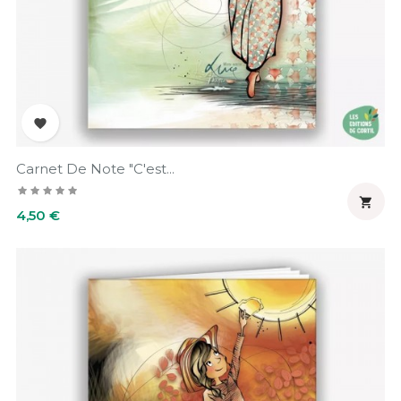

Carnet De Note "C'est...

Prix
4,50 €