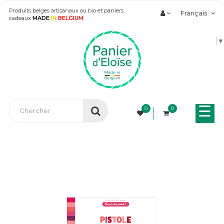
Produits belges artisanaux ou bio et paniers
Français
cadeaux
MADE
IN
BELGIUM
▼
Bas
☰
0
0
la
nav