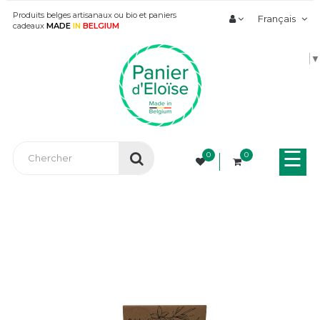
Produits belges artisanaux ou bio et paniers
Français
cadeaux
MADE
IN
BELGIUM
▼
Bas
☰
0
0
la
nav