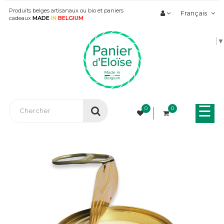
Produits belges artisanaux ou bio et paniers
Français
cadeaux
MADE
IN
BELGIUM
▼
Bas
☰
0
0
la
nav