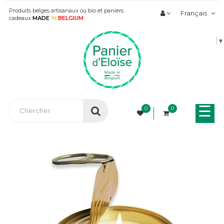
Produits belges artisanaux ou bio et paniers
Français
cadeaux
MADE
IN
BELGIUM
▼
Bas
☰
0
0
la
nav