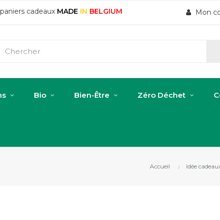
t paniers cadeaux
MADE
IN
BELGIUM
Mon c
ns
Bio
Bien-Être
Zéro Déchet
C
Accueil
Idée cadeau