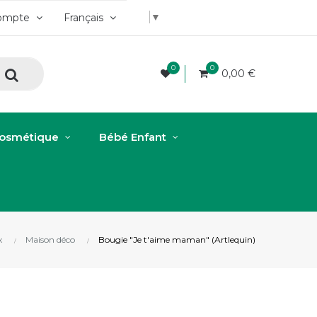
▼
ompte
Français
0
0
0,00 €
osmétique
Bébé Enfant
x
Maison déco
Bougie "Je t'aime maman" (Artlequin)