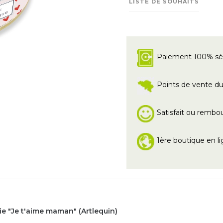
LISTE DE SOUHAITS
Paiement 100% sé
Points de vente du 
Satisfait ou rembo
1ère boutique en li
e "Je t'aime maman" (Artlequin)