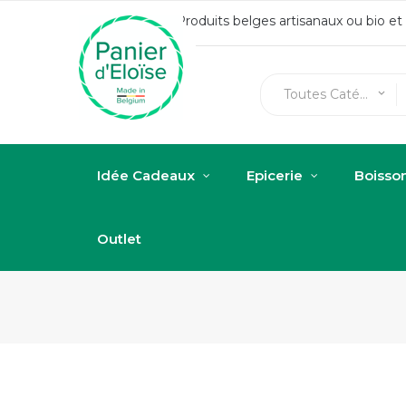
Produits belges artisanaux ou bio e
Toutes Catégories
keyboard_arrow_down
Idée Cadeaux
Epicerie
Boisso
Outlet