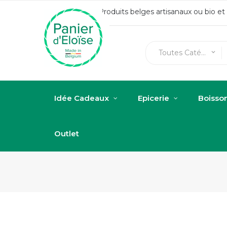
Produits belges artisanaux ou bio e
Toutes Catégories
keyboard_arrow_down
Idée Cadeaux
Epicerie
Boisso
Outlet