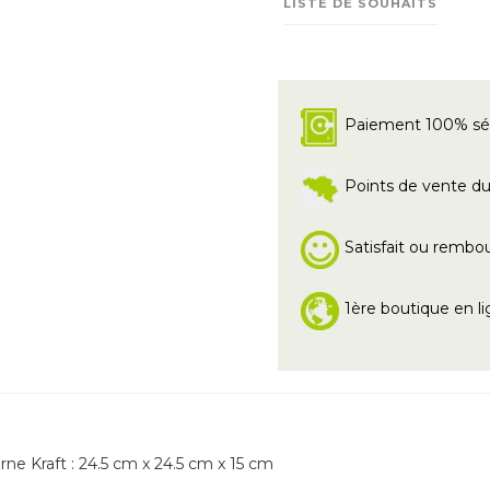
LISTE DE SOUHAITS
Paiement 100% sé
Points de vente du 
Satisfait ou rembo
1ère boutique en li
rne Kraft : 24.5 cm x 24.5 cm x 15 cm