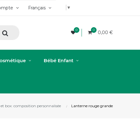
▼
ompte
Français
0
0
0,00 €
osmétique
Bébé Enfant
 et box: composition personnalisée
Lanterne rouge grande