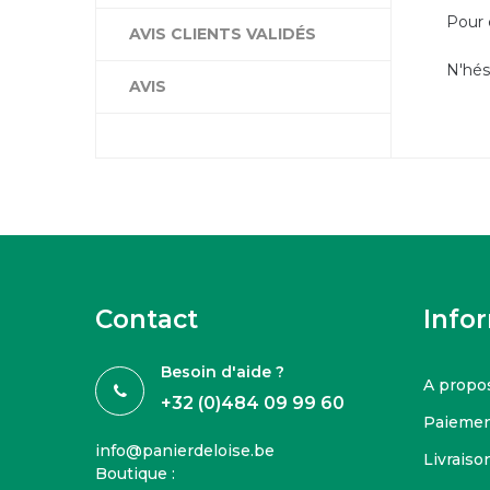
Pour 
AVIS CLIENTS VALIDÉS
N'hés
AVIS
Contact
Info
Besoin d'aide ?
A propo
+32 (0)484 09 99 60
Paiemen
info@panierdeloise.be
Livraison
Boutique :