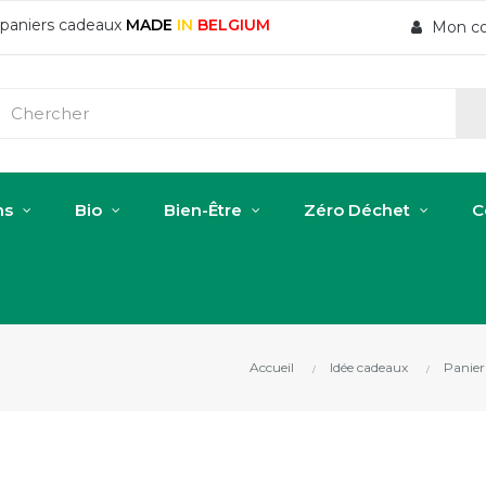
t paniers cadeaux
MADE
IN
BELGIUM
Mon c
ns
Bio
Bien-Être
Zéro Déchet
C
Accueil
Idée cadeaux
Panier