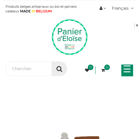
Produits belges artisanaux ou bio et paniers
Français
cadeaux
MADE
IN
BELGIUM
▼
Bas
☰
0
0
la
nav