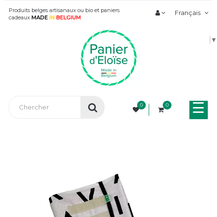
Produits belges artisanaux ou bio et paniers
Français
cadeaux
MADE
IN
BELGIUM
▼
Bas
☰
0
0
la
nav