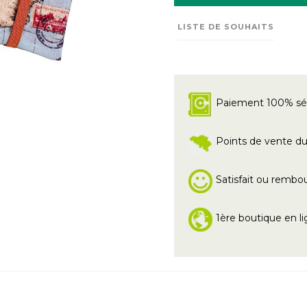
LISTE DE SOUHAITS
Paiement 100% sé
Points de vente du 
Satisfait ou rembo
1ère boutique en li