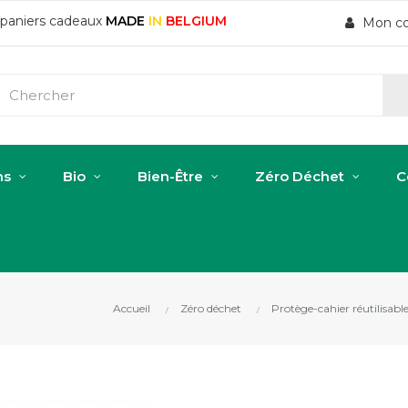
t paniers cadeaux
MADE
IN
BELGIUM
Mon c
ns
Bio
Bien-Être
Zéro Déchet
C
Accueil
Zéro déchet
Protège-cahier réutilisabl