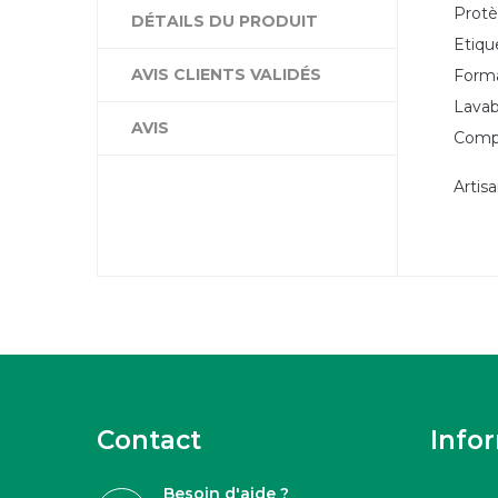
Protè
DÉTAILS DU PRODUIT
Etique
AVIS CLIENTS VALIDÉS
Forma
Lavab
AVIS
Compo
Artis
Contact
Info
Besoin d'aide ?