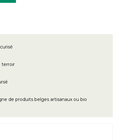
curisé
terroir
ursé
gne de produits belges artisanaux ou bio