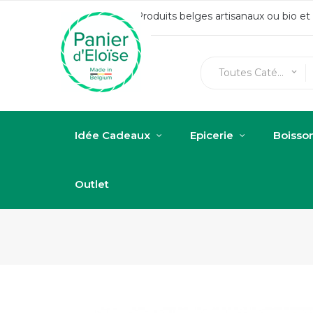
Produits belges artisanaux ou bio e
Toutes Catégories
keyboard_arrow_down
Idée Cadeaux
Epicerie
Boisso
Outlet