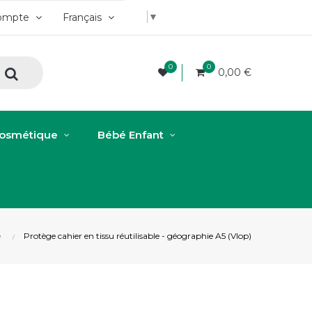
▼
ompte
Français
0
0
0,00 €
osmétique
Bébé Enfant
e
Protège cahier en tissu réutilisable - géographie A5 (Vlop)