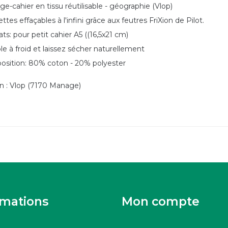
ge-cahier en tissu réutilisable - géographie (Vlop)
ttes effaçables à l'infini grâce aux feutres FriXion de Pilot.
ts: pour petit cahier A5 ((16,5x21 cm)
le à froid et laissez sécher naturellement
sition:
80% coton - 20% polyester
an : Vlop (7170 Manage)
rmations
Mon compte