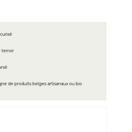
curisé
terroir
ursé
gne de produits belges artisanaux ou bio