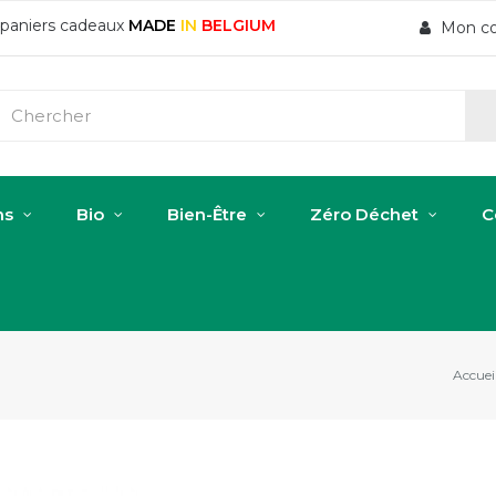
t paniers cadeaux
MADE
IN
BELGIUM
Mon c
ns
Bio
Bien-Être
Zéro Déchet
C
Accuei