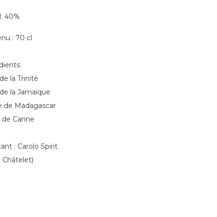
l: 40%
nu : 70 cl
dients:
e la Trinité
e la Jamaïque
le de Madagascar
 de Canne
ant : Carolo Spirit
 Châtelet)