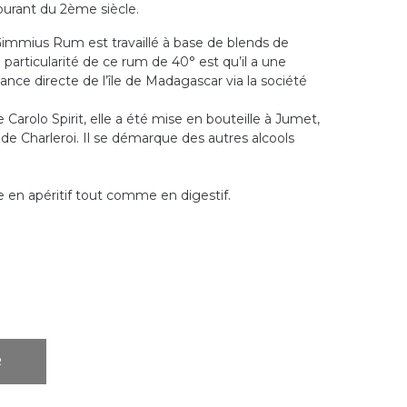
ourant du 2ème siècle.
 Gimmius Rum est travaillé à base de blends de
a particularité de ce rum de 40° est qu’il a une
nce directe de l’île de Madagascar via la société
arolo Spirit, elle a été mise en bouteille à Jumet,
s de Charleroi. Il se démarque des autres alcools
e en apéritif tout comme en digestif.
R