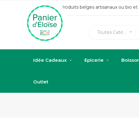
Produits belges artisanaux ou bio e
Toutes Catégories
keyboard_arrow_down
Idée Cadeaux
Epicerie
Boisso
Outlet