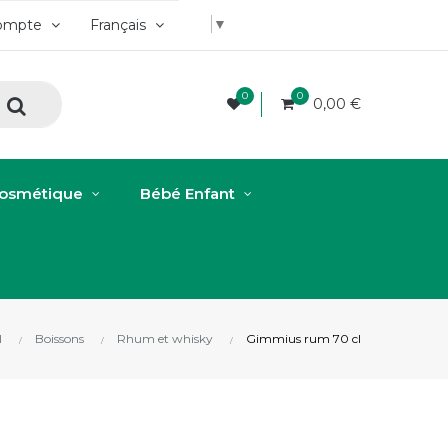
▼
ompte
Français
0
0
0,00 €
osmétique
Bébé Enfant
l
Boissons
Rhum et whisky
Gimmius rum 70 cl