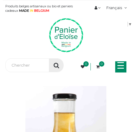
Produits belges artisanaux ou bio et paniers
Français
cadeaux
MADE
IN
BELGIUM
▼
Bas
☰
0
0
la
nav